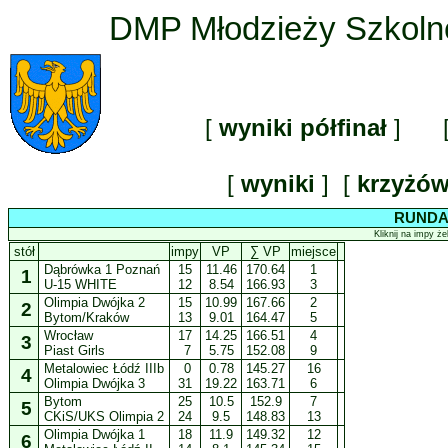
DMP Młodzieży Szkolne
[
wyniki półfinał
] 
[
wyniki
] [
krzyżó
RUNDA 1
Kliknij na impy ż
stół
impy
VP
∑ VP
miejsce
Dąbrówka 1 Poznań
15
11.46
170.64
1
1
U-15 WHITE
12
8.54
166.93
3
Olimpia Dwójka 2
15
10.99
167.66
2
2
Bytom/Kraków
13
9.01
164.47
5
Wrocław
17
14.25
166.51
4
3
Piast Girls
7
5.75
152.08
9
Metalowiec Łódź IIIb
0
0.78
145.27
16
4
Olimpia Dwójka 3
31
19.22
163.71
6
Bytom
25
10.5
152.9
7
5
CKiS/UKS Olimpia 2
24
9.5
148.83
13
Olimpia Dwójka 1
18
11.9
149.32
12
6