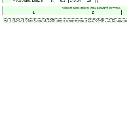
Metalowiec Łódź II
14
8.1
145.34
15
Kliknij na rundę poniżej, żeby zobaczyć jej wyniki.
1
2
Admin.5.0.0.41 ©Jan Romański'2005, strona wygenerowana 2017-04-09 o 12:32, optymal