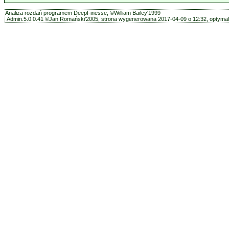
Analiza rozdań programem DeepFinesse, ©William Bailey'1999
Admin.5.0.0.41 ©Jan Romański'2005, strona wygenerowana 2017-04-09 o 12:32, optymali