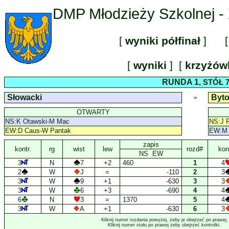
DMP Młodzieży Szkolnej - 
[
wyniki półfinał
] [
[
wyniki
] [
krzyżó
RUNDA 1
, STÓŁ 
Słowacki
Byto
VS
OTWARTY
NS:K Otawski-M Mac
NS:J 
EW:D Caus-W Pantak
EW:M Z
zapis
kontr.
rg
wist
lew
rozd#
kont
NS EW
3
N
7
+2
460
1
4
2
W
J
=
-110
2
3
3
W
9
+1
-630
3
3
3
W
6
+3
-690
4
4
6
N
3
=
1370
5
4
3
W
A
+1
-630
6
3
Kliknij numer rozdania powyżej, żeby je obejrzeć po prawej.
Kliknij numer stołu po prawej żeby obejrzeć kontrolki.