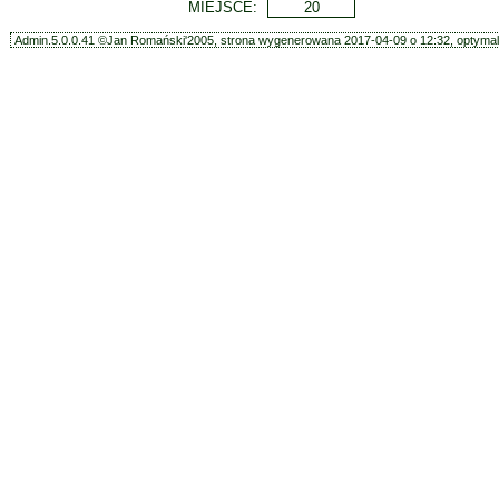
MIEJSCE:
20
Admin.5.0.0.41 ©Jan Romański'2005, strona wygenerowana 2017-04-09 o 12:32, optymali