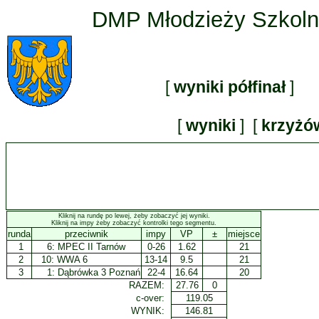
DMP Młodzieży Szkolne
[
wyniki półfinał
] 
[
wyniki
] [
krzyżó
Kliknij na rundę po lewej, żeby zobaczyć jej wyniki.
Kliknij na impy żeby zobaczyć kontrolki tego segmentu.
runda
przeciwnik
impy
VP
±
miejsce
1
6:
MPEC II Tarnów
0-26
1.62
21
2
10:
WWA 6
13-14
9.5
21
3
1:
Dąbrówka 3 Poznań
22-4
16.64
20
RAZEM:
27.76
0
c-over:
119.05
WYNIK:
146.81