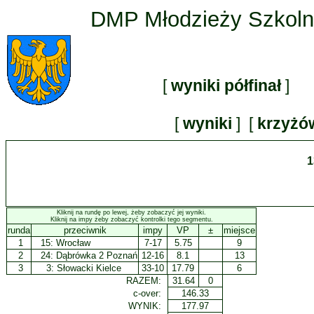
DMP Młodzieży Szkolne
[
wyniki półfinał
] 
[
wyniki
] [
krzyżó
1
Kliknij na rundę po lewej, żeby zobaczyć jej wyniki.
Kliknij na impy żeby zobaczyć kontrolki tego segmentu.
runda
przeciwnik
impy
VP
±
miejsce
1
15:
Wrocław
7-17
5.75
9
2
24:
Dąbrówka 2 Poznań
12-16
8.1
13
3
3:
Słowacki Kielce
33-10
17.79
6
RAZEM:
31.64
0
c-over:
146.33
WYNIK:
177.97