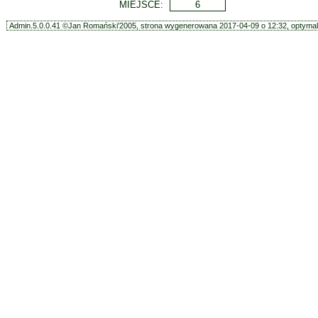
MIEJSCE:
6
Admin.5.0.0.41 ©Jan Romański'2005, strona wygenerowana 2017-04-09 o 12:32, optymali