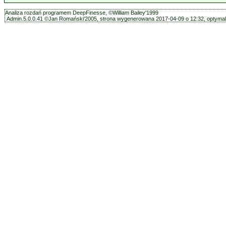
Analiza rozdań programem DeepFinesse, ©William Bailey'1999
Admin.5.0.0.41 ©Jan Romański'2005, strona wygenerowana 2017-04-09 o 12:32, optymali