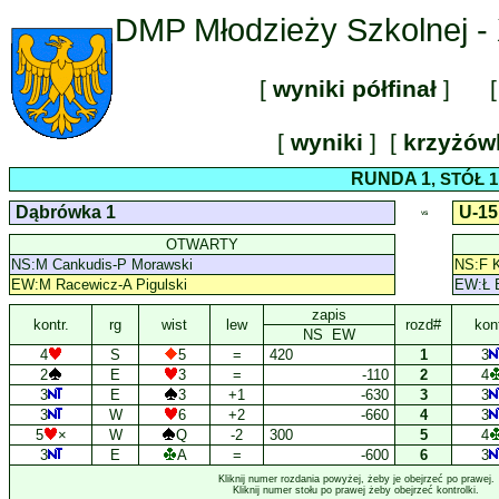
DMP Młodzieży Szkolnej - 
[
wyniki półfinał
] [
[
wyniki
] [
krzyżó
RUNDA 1
, STÓŁ 1
Dąbrówka 1
U-15
VS
OTWARTY
NS:M Cankudis-P Morawski
NS:F K
EW:M Racewicz-A Pigulski
EW:Ł B
zapis
kontr.
rg
wist
lew
rozd#
kont
NS EW
4
S
5
=
420
1
3
2
E
3
=
-110
2
4
3
E
3
+1
-630
3
3
3
W
6
+2
-660
4
3
5
×
W
Q
-2
300
5
4
3
E
A
=
-600
6
3
Kliknij numer rozdania powyżej, żeby je obejrzeć po prawej.
Kliknij numer stołu po prawej żeby obejrzeć kontrolki.