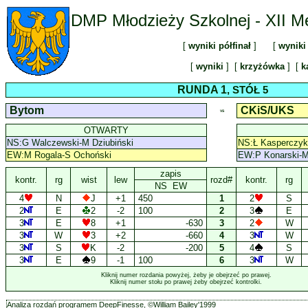
DMP Młodzieży Szkolnej - XII M
[
wyniki półfinał
] [
wyniki 
[
wyniki
] [
krzyżówka
] [
k
RUNDA 1
, STÓŁ 5
Bytom
CKiS/UKS
VS
OTWARTY
NS:G Walczewski-M Dziubiński
NS:Ł Kasperczyk
EW:M Rogala-S Ochoński
EW:P Konarski-M
zapis
kontr.
rg
wist
lew
rozd#
kontr.
rg
NS EW
4
N
J
+1
450
1
2
S
2
E
2
-2
100
2
3
E
3
E
8
+1
-630
3
2
W
3
W
3
+2
-660
4
3
W
3
S
K
-2
-200
5
4
S
3
E
9
-1
100
6
3
W
Kliknij numer rozdania powyżej, żeby je obejrzeć po prawej.
Kliknij numer stołu po prawej żeby obejrzeć kontrolki.
Analiza rozdań programem DeepFinesse, ©William Bailey'1999