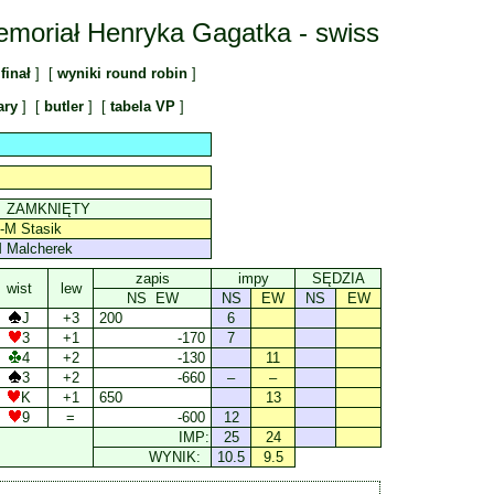
emoriał Henryka Gagatka - swiss
finał
] [
wyniki round robin
]
ary
] [
butler
] [
tabela VP
]
ZAMKNIĘTY
-M Stasik
 Malcherek
zapis
impy
SĘDZIA
wist
lew
NS EW
NS
EW
NS
EW
J
+3
200
6
3
+1
-170
7
4
+2
-130
11
3
+2
-660
–
–
K
+1
650
13
9
=
-600
12
IMP:
25
24
WYNIK:
10.5
9.5