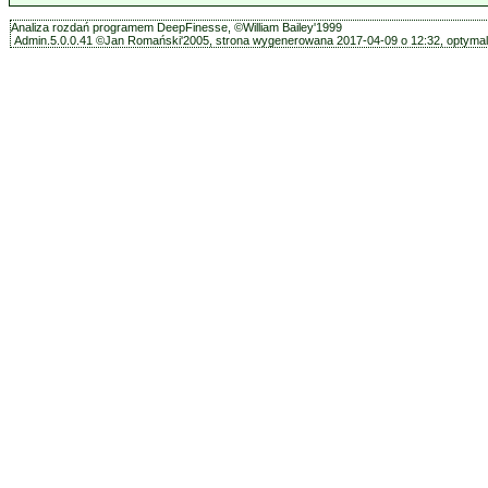
Analiza rozdań programem DeepFinesse, ©William Bailey'1999
Admin.5.0.0.41 ©Jan Romański'2005, strona wygenerowana 2017-04-09 o 12:32, optymali