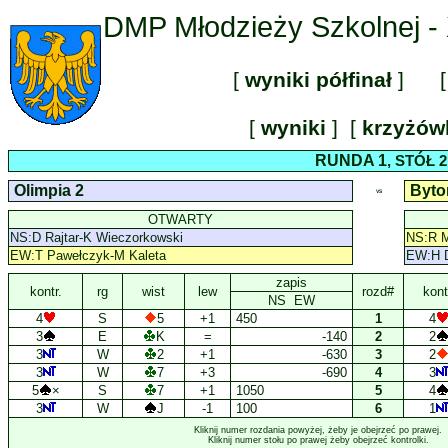
DMP Młodzieży Szkolnej - 
[
wyniki półfinał
] [
[
wyniki
] [
krzyżó
RUNDA 1
, STÓŁ 2
Olimpia 2
Byto
VS
OTWARTY
NS:D Rajtar-K Wieczorkowski
NS:R M
EW:T Pawełczyk-M Kaleta
EW:H D
zapis
kontr.
rg
wist
lew
rozd#
kont
NS EW
4
S
5
+1
450
1
4
3
E
K
=
-140
2
2
3
W
2
+1
-630
3
2
3
W
7
+3
-690
4
3
5
×
S
7
+1
1050
5
4
3
W
J
-1
100
6
1
Kliknij numer rozdania powyżej, żeby je obejrzeć po prawej.
Kliknij numer stołu po prawej żeby obejrzeć kontrolki.