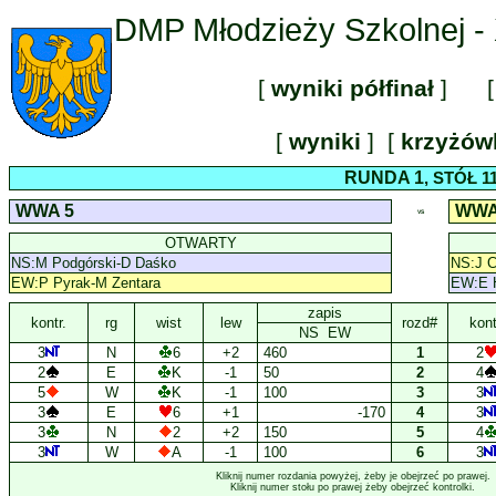
DMP Młodzieży Szkolnej - 
[
wyniki półfinał
] [
[
wyniki
] [
krzyżó
RUNDA 1
, STÓŁ 1
WWA 5
WWA
VS
OTWARTY
NS:M Podgórski-D Daśko
NS:J C
EW:P Pyrak-M Zentara
EW:E H
zapis
kontr.
rg
wist
lew
rozd#
kont
NS EW
3
N
6
+2
460
1
2
2
E
K
-1
50
2
4
5
W
K
-1
100
3
3
3
E
6
+1
-170
4
3
3
N
2
+2
150
5
4
3
W
A
-1
100
6
3
Kliknij numer rozdania powyżej, żeby je obejrzeć po prawej.
Kliknij numer stołu po prawej żeby obejrzeć kontrolki.