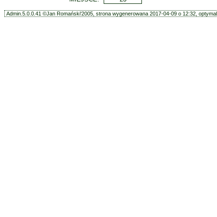
Admin.5.0.0.41 ©Jan Romański'2005, strona wygenerowana 2017-04-09 o 12:32, optymali