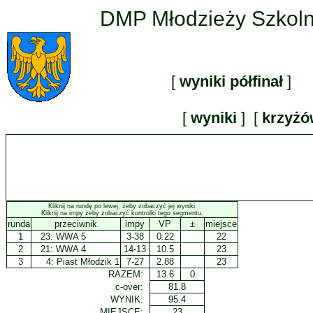
DMP Młodzieży Szkolne
[
wyniki półfinał
] 
[
wyniki
] [
krzyż
Kliknij na rundę po lewej, żeby zobaczyć jej wyniki.
Kliknij na impy żeby zobaczyć kontrolki tego segmentu.
runda
przeciwnik
impy
VP
±
miejsce
1
23:
WWA 5
3-38
0.22
22
2
21:
WWA 4
14-13
10.5
23
3
4:
Piast Młodzik 1
7-27
2.88
23
RAZEM:
13.6
0
c-over:
81.8
WYNIK:
95.4
MIEJSCE:
23