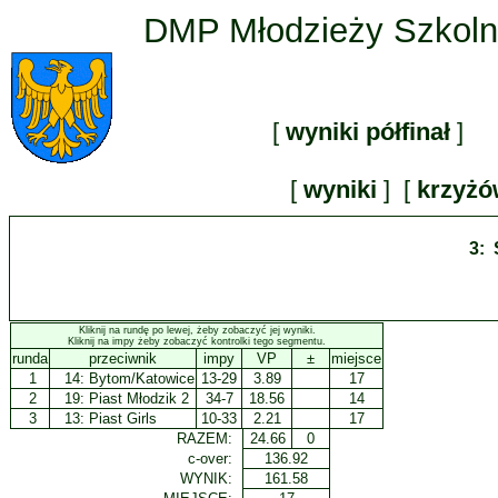
DMP Młodzieży Szkolne
[
wyniki półfinał
] 
[
wyniki
] [
krzyż
3: 
Kliknij na rundę po lewej, żeby zobaczyć jej wyniki.
Kliknij na impy żeby zobaczyć kontrolki tego segmentu.
runda
przeciwnik
impy
VP
±
miejsce
1
14:
Bytom/Katowice
13-29
3.89
17
2
19:
Piast Młodzik 2
34-7
18.56
14
3
13:
Piast Girls
10-33
2.21
17
RAZEM:
24.66
0
c-over:
136.92
WYNIK:
161.58