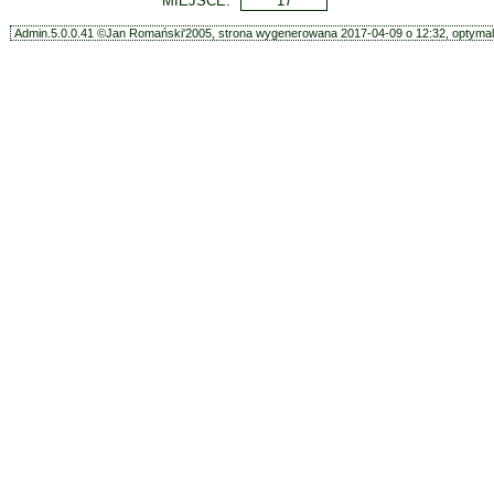
MIEJSCE:
17
Admin.5.0.0.41 ©Jan Romański'2005, strona wygenerowana 2017-04-09 o 12:32, optymali