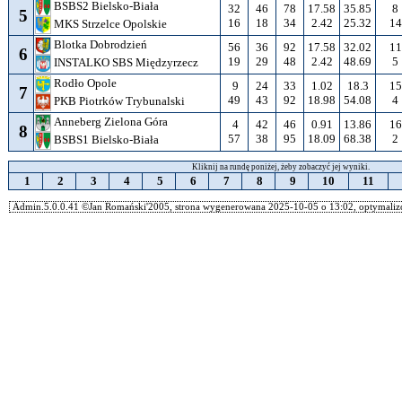
BSBS2 Bielsko-Biała
32
46
78
17.58
35.85
8
5
16
18
34
2.42
25.32
14
MKS Strzelce Opolskie
Blotka Dobrodzień
56
36
92
17.58
32.02
11
6
19
29
48
2.42
48.69
5
INSTALKO SBS Międzyrzecz
Rodło Opole
9
24
33
1.02
18.3
15
7
49
43
92
18.98
54.08
4
PKB Piotrków Trybunalski
Anneberg Zielona Góra
4
42
46
0.91
13.86
16
8
57
38
95
18.09
68.38
2
BSBS1 Bielsko-Biała
Kliknij na rundę poniżej, żeby zobaczyć jej wyniki.
1
2
3
4
5
6
7
8
9
10
11
Admin.5.0.0.41 ©Jan Romański'2005, strona wygenerowana 2025-10-05 o 13:02, optymalizo