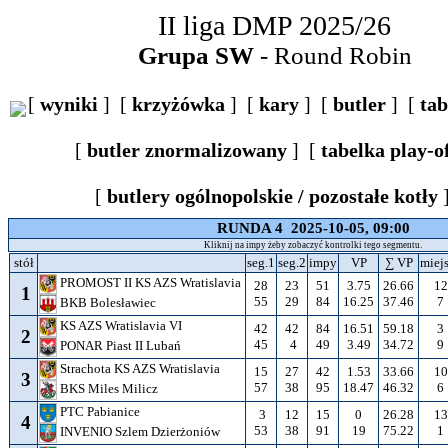
II liga DMP 2025/26
Grupa SW
- Round Robin
[
wyniki
] [
krzyżówka
] [
kary
] [
butler
] [
tab
[
butler znormalizowany
] [
tabelka play-o
[
butlery ogólnopolskie / pozostałe kotły
RUNDA 4 2025-10-05, 09:00
Kliknij na impy żeby zobaczyć kontrolki tego segmentu.
stół
seg.1
seg.2
impy
VP
∑ VP
miej
PROMOST II KS AZS Wratislavia
28
23
51
3.75
26.66
12
1
55
29
84
16.25
37.46
7
BKB Bolesławiec
KS AZS Wratislavia VI
42
42
84
16.51
59.18
3
2
45
4
49
3.49
34.72
9
PONAR Piast II Lubań
Strachota KS AZS Wratislavia
15
27
42
1.53
33.66
10
3
57
38
95
18.47
46.32
6
BKS Miles Milicz
PTC Pabianice
3
12
15
0
26.28
13
4
53
38
91
19
75.22
1
INVENIO Szlem Dzierżoniów