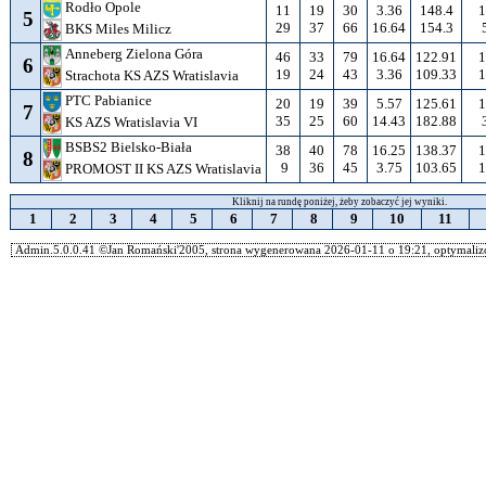
Rodło Opole
11
19
30
3.36
148.4
1
5
29
37
66
16.64
154.3
BKS Miles Milicz
Anneberg Zielona Góra
46
33
79
16.64
122.91
1
6
19
24
43
3.36
109.33
1
Strachota KS AZS Wratislavia
PTC Pabianice
20
19
39
5.57
125.61
1
7
35
25
60
14.43
182.88
KS AZS Wratislavia VI
BSBS2 Bielsko-Biała
38
40
78
16.25
138.37
1
8
9
36
45
3.75
103.65
1
PROMOST II KS AZS Wratislavia
Kliknij na rundę poniżej, żeby zobaczyć jej wyniki.
1
2
3
4
5
6
7
8
9
10
11
Admin.5.0.0.41 ©Jan Romański'2005, strona wygenerowana 2026-01-11 o 19:21, optymalizo