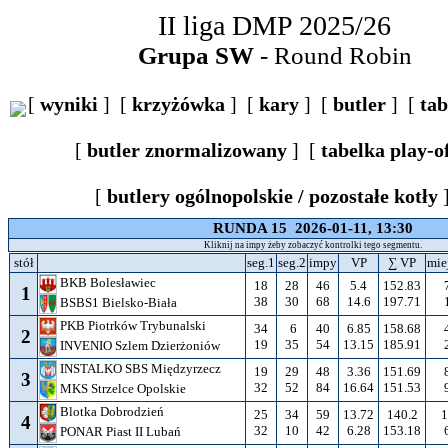
II liga DMP 2025/26
Grupa SW
- Round Robin
[
wyniki
] [
krzyżówka
] [
kary
] [
butler
] [
tab
[
butler znormalizowany
] [
tabelka play-o
[
butlery ogólnopolskie / pozostałe kotły
RUNDA 15 2026-01-11, 13:30
Kliknij na impy żeby zobaczyć kontrolki tego segmentu.
stół
seg.1
seg.2
impy
VP
∑ VP
mie
BKB Bolesławiec
18
28
46
5.4
152.83
1
38
30
68
14.6
197.71
BSBS1 Bielsko-Biała
PKB Piotrków Trybunalski
34
6
40
6.85
158.68
2
19
35
54
13.15
185.91
INVENIO Szlem Dzierżoniów
INSTALKO SBS Międzyrzecz
19
29
48
3.36
151.69
3
32
52
84
16.64
151.53
MKS Strzelce Opolskie
Blotka Dobrodzień
25
34
59
13.72
140.2
1
4
32
10
42
6.28
153.18
PONAR Piast II Lubań