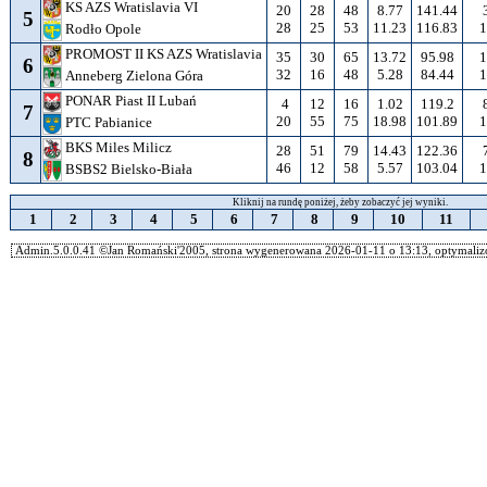
KS AZS Wratislavia VI
20
28
48
8.77
141.44
5
28
25
53
11.23
116.83
1
Rodło Opole
PROMOST II KS AZS Wratislavia
35
30
65
13.72
95.98
1
6
32
16
48
5.28
84.44
1
Anneberg Zielona Góra
PONAR Piast II Lubań
4
12
16
1.02
119.2
7
20
55
75
18.98
101.89
1
PTC Pabianice
BKS Miles Milicz
28
51
79
14.43
122.36
8
46
12
58
5.57
103.04
1
BSBS2 Bielsko-Biała
Kliknij na rundę poniżej, żeby zobaczyć jej wyniki.
1
2
3
4
5
6
7
8
9
10
11
Admin.5.0.0.41 ©Jan Romański'2005, strona wygenerowana 2026-01-11 o 13:13, optymalizo