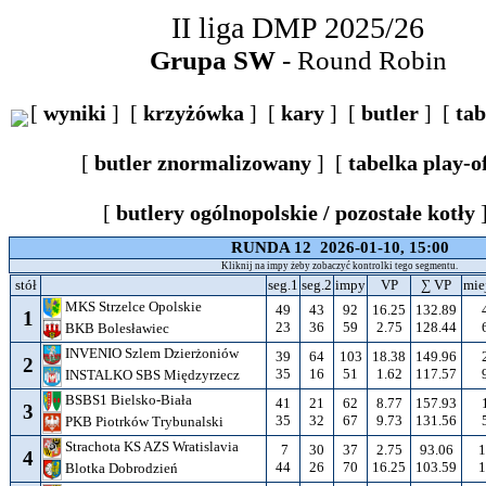
II liga DMP 2025/26
Grupa SW
- Round Robin
[
wyniki
] [
krzyżówka
] [
kary
] [
butler
] [
tab
[
butler znormalizowany
] [
tabelka play-o
[
butlery ogólnopolskie / pozostałe kotły
RUNDA 12 2026-01-10, 15:00
Kliknij na impy żeby zobaczyć kontrolki tego segmentu.
stół
seg.1
seg.2
impy
VP
∑ VP
mie
MKS Strzelce Opolskie
49
43
92
16.25
132.89
1
23
36
59
2.75
128.44
BKB Bolesławiec
INVENIO Szlem Dzierżoniów
39
64
103
18.38
149.96
2
35
16
51
1.62
117.57
INSTALKO SBS Międzyrzecz
BSBS1 Bielsko-Biała
41
21
62
8.77
157.93
3
35
32
67
9.73
131.56
PKB Piotrków Trybunalski
Strachota KS AZS Wratislavia
7
30
37
2.75
93.06
1
4
44
26
70
16.25
103.59
1
Blotka Dobrodzień