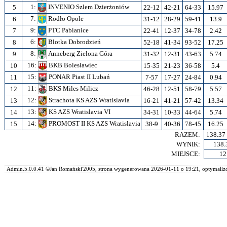
1:
INVENIO Szlem Dzierżoniów
5
22-12
42-21
64-33
15.97
7:
Rodło Opole
6
31-12
28-29
59-41
13.9
9:
PTC Pabianice
7
22-41
12-37
34-78
2.42
6:
Blotka Dobrodzień
8
52-18
41-34
93-52
17.25
8:
Anneberg Zielona Góra
9
31-32
12-31
43-63
5.74
16:
BKB Bolesławiec
10
15-35
21-23
36-58
5.4
15:
PONAR Piast II Lubań
11
7-57
17-27
24-84
0.94
11:
BKS Miles Milicz
12
46-28
12-51
58-79
5.57
12:
Strachota KS AZS Wratislavia
13
16-21
41-21
57-42
13.34
13:
KS AZS Wratislavia VI
14
34-31
10-33
44-64
5.74
14:
PROMOST II KS AZS Wratislavia
15
38-9
40-36
78-45
16.25
RAZEM:
138.37
WYNIK:
138.
MIEJSCE:
12
Admin.5.0.0.41 ©Jan Romański'2005, strona wygenerowana 2026-01-11 o 19:21, optymalizo