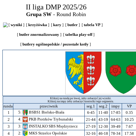
II liga DMP 2025/26
Grupa SW
- Round Robin
[
wyniki
] [
krzyżówka
] [
kary
] [
butler
] [
tabela VP
]
[
butler znormalizowany
] [
tabelka play-off
]
[
butlery ogólnopolskie / pozostałe kotły
]
Kliknij na rundę po lewej, żeby zobaczyć jej wyniki.
Kliknij na impy żeby zobaczyć kontrolki tego segmentu.
runda
przeciwnik
seg.1
seg.2
impy
VP
5:
BSBS1 Bielsko-Biała
1
6-45
11-40
17-85
0.35
4:
PKB Piotrków Trybunalski
2
21-44
43-19
64-63
10.25
3:
INSTALKO SBS Międzyrzecz
3
27-19
12-30
39-49
7.67
2:
MKS Strzelce Opolskie
4
32-16
46-18
78-34
17.58