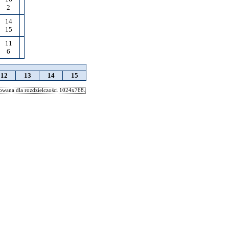
2
14
15
11
6
12
13
14
15
wana dla rozdzielczości 1024x768.