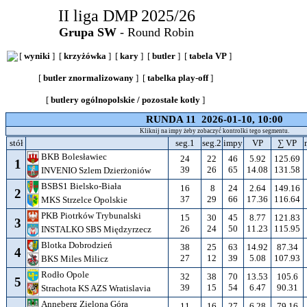
II liga DMP 2025/26
Grupa SW
- Round Robin
[
wyniki
] [
krzyżówka
] [
kary
] [
butler
] [
tabela VP
]
[
butler znormalizowany
] [
tabelka play-off
]
[
butlery ogólnopolskie / pozostałe kotły
]
RUNDA 11 2026-01-10, 10:00
Kliknij na impy żeby zobaczyć kontrolki tego segmentu.
stół
seg.1
seg.2
impy
VP
∑ VP
BKB Bolesławiec
24
22
46
5.92
125.69
1
39
26
65
14.08
131.58
INVENIO Szlem Dzierżoniów
BSBS1 Bielsko-Biała
16
8
24
2.64
149.16
2
37
29
66
17.36
116.64
MKS Strzelce Opolskie
PKB Piotrków Trybunalski
15
30
45
8.77
121.83
3
26
24
50
11.23
115.95
INSTALKO SBS Międzyrzecz
Blotka Dobrodzień
38
25
63
14.92
87.34
4
27
12
39
5.08
107.93
BKS Miles Milicz
Rodło Opole
32
38
70
13.53
105.6
5
39
15
54
6.47
90.31
Strachota KS AZS Wratislavia
Anneberg Zielona Góra
11
16
27
6.28
79.16