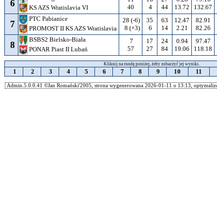
6
40
4
44
13.72
132.67
KS AZS Wratislavia VI
PTC Pabianice
28 (-6)
35
63
12.47
82.91
7
8 (+3)
6
14
2.21
82.26
PROMOST II KS AZS Wratislavia
BSBS2 Bielsko-Biała
7
17
24
0.94
97.47
8
57
27
84
19.06
118.18
PONAR Piast II Lubań
Kliknij na rundę poniżej, żeby zobaczyć jej wyniki.
1
2
3
4
5
6
7
8
9
10
11
Admin.5.0.0.41 ©Jan Romański'2005, strona wygenerowana 2026-01-11 o 13:13, optymalizo