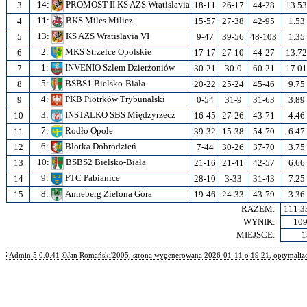
14:
PROMOST II KS AZS Wratislavia
3
18-11
26-17
44-28
13.53
11:
BKS Miles Milicz
4
15-57
27-38
42-95
1.53
13:
KS AZS Wratislavia VI
5
9-47
39-56
48-103
1.35
2:
MKS Strzelce Opolskie
6
17-17
27-10
44-27
13.72
1:
INVENIO Szlem Dzierżoniów
7
30-21
30-0
60-21
17.01
5:
BSBS1 Bielsko-Biała
8
20-22
25-24
45-46
9.75
4:
PKB Piotrków Trybunalski
9
0-54
31-9
31-63
3.89
3:
INSTALKO SBS Międzyrzecz
10
16-45
27-26
43-71
4.46
7:
Rodło Opole
11
39-32
15-38
54-70
6.47
6:
Blotka Dobrodzień
12
7-44
30-26
37-70
3.75
10:
BSBS2 Bielsko-Biała
13
21-16
21-41
42-57
6.66
9:
PTC Pabianice
14
28-10
3-33
31-43
7.25
8:
Anneberg Zielona Góra
15
19-46
24-33
43-79
3.36
RAZEM:
111.3
WYNIK:
109
MIEJSCE:
1
Admin.5.0.0.41 ©Jan Romański'2005, strona wygenerowana 2026-01-11 o 19:21, optymalizo