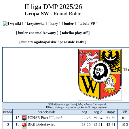
II liga DMP 2025/26
Grupa SW
- Round Robin
[
wyniki
] [
krzyżówka
] [
kary
] [
butler
] [
tabela VP
]
[
butler znormalizowany
] [
tabelka play-off
]
[
butlery ogólnopolskie / pozostałe kotły
]
12
Kliknij na rundę po lewej, żeby zobaczyć jej wyniki.
Kliknij na impy żeby zobaczyć kontrolki tego segmentu.
runda
przeciwnik
seg.1
seg.2
impy
V
15:
PONAR Piast II Lubań
1
22-25
29-34
51-59
8.1
16:
BKB Bolesławiec
2
28-20
15-21
43-41
10.5