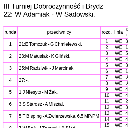
III Turniej Dobroczynność i Brydż
22: W Adamiak - W Sadowski,
k
runda
przeciwnicy
rozd.
linia
r
1
WE
3
1
21:E Tomczuk - G Chmielewski,
2
WE
1
3
WE
5
2
23:M Matusiak - K Gliński,
4
WE
4
5
WE
3
3
25:M Radziwiłł - J Marcinek,
6
WE
1
7
WE
4
27: - ,
8
WE
9
WE
4
5
1:J Niesyto - M Żak,
10
WE
4
11
WE
2
6
3:S Starosz - A Misztal,
12
WE
3
13
WE
4
7
5:T Bisping - A Zwierzewska, 6.5 MP/PM
14
WE
4
15
WE
4