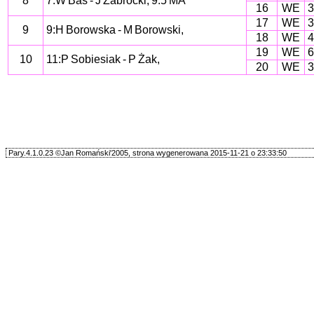
8
7:W Baś - J Zabrocki, 9.5 MA
16
WE
3
17
WE
3
9
9:H Borowska - M Borowski,
18
WE
4
19
WE
6
10
11:P Sobiesiak - P Żak,
20
WE
3
Pary.4.1.0.23 ©Jan Romański'2005, strona wygenerowana 2015-11-21 o 23:33:50