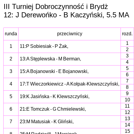
III Turniej Dobroczynność i Brydż
12: J Derewońko - B Kaczyński, 5.5 MA
runda
przeciwnicy
rozd.
1
1
11:P Sobiesiak - P Żak,
2
3
2
13:A Stęplewska - M Berman,
4
5
3
15:A Bojanowski - E Bojanowski,
6
7
4
17:T Wieczorkiewicz - A Kołpak-Klewszczyński,
8
9
5
19:K Jasińska - K Klewszczyński,
10
11
6
21:E Tomczuk - G Chmielewski,
12
13
7
23:M Matusiak - K Gliński,
14
15