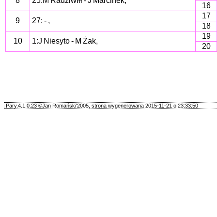
8
25:M Radziwiłł - J Marcinek,
16
17
9
27: - ,
18
19
10
1:J Niesyto - M Żak,
20
Pary.4.1.0.23 ©Jan Romański'2005, strona wygenerowana 2015-11-21 o 23:33:50