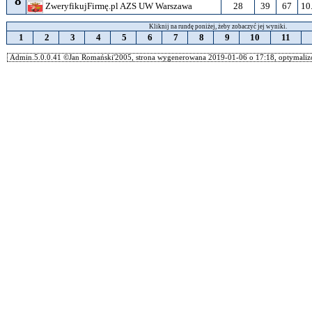
8
28
39
67
10
ZweryfikujFirmę.pl AZS UW Warszawa
Kliknij na rundę poniżej, żeby zobaczyć jej wyniki.
1
2
3
4
5
6
7
8
9
10
11
Admin.5.0.0.41 ©Jan Romański'2005, strona wygenerowana 2019-01-06 o 17:18, optymalizo