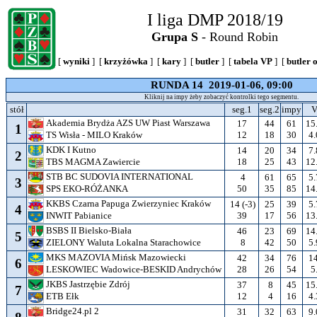
I liga DMP 2018/19
Grupa S
- Round Robin
[
wyniki
] [
krzyżówka
] [
kary
] [
butler
] [
tabela VP
] [
butler 
RUNDA 14 2019-01-06, 09:00
Kliknij na impy żeby zobaczyć kontrolki tego segmentu.
stół
seg.1
seg.2
impy
V
Akademia Brydża AZS UW Piast Warszawa
17
44
61
15
1
12
18
30
4.
TS Wisła - MILO Kraków
KDK I Kutno
14
20
34
7.
2
18
25
43
12
TBS MAGMA Zawiercie
STB BC SUDOVIA INTERNATIONAL
4
61
65
5.
3
50
35
85
14
SPS EKO-RÓŻANKA
KKBS Czarna Papuga Zwierzyniec Kraków
14 (-3)
25
39
5.
4
39
17
56
13
INWIT Pabianice
BSBS II Bielsko-Biała
46
23
69
14
5
8
42
50
5.
ZIELONY Waluta Lokalna Starachowice
MKS MAZOVIA Mińsk Mazowiecki
42
34
76
14
6
28
26
54
5
LESKOWIEC Wadowice-BESKID Andrychów
JKBS Jastrzębie Zdrój
37
8
45
15
7
12
4
16
4.
ETB Ełk
Bridge24.pl 2
31
32
63
9.