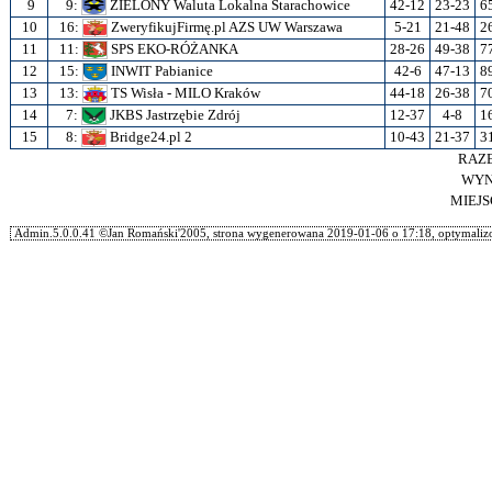
9
9:
ZIELONY Waluta Lokalna Starachowice
42-12
23-23
6
10
16:
ZweryfikujFirmę.pl AZS UW Warszawa
5-21
21-48
2
11
11:
SPS EKO-RÓŻANKA
28-26
49-38
7
12
15:
INWIT Pabianice
42-6
47-13
8
13
13:
TS Wisła - MILO Kraków
44-18
26-38
7
14
7:
JKBS Jastrzębie Zdrój
12-37
4-8
1
15
8:
Bridge24.pl 2
10-43
21-37
3
RAZ
WYN
MIEJ
Admin.5.0.0.41 ©Jan Romański'2005, strona wygenerowana 2019-01-06 o 17:18, optymalizo