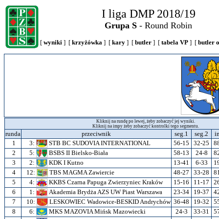
I liga DMP 2018/19
Grupa S
- Round Robin
[
wyniki
] [
krzyżówka
] [
kary
] [
butler
] [
tabela VP
] [
butler 
Kliknij na rundę po lewej, żeby zobaczyć jej wyniki.
Kliknij na impy żeby zobaczyć kontrolki tego segmentu.
runda
przeciwnik
seg.1
seg.2
i
1
3:
STB BC SUDOVIA INTERNATIONAL
56-15
32-25
8
2
5:
BSBS II Bielsko-Biała
58-13
24-8
8
3
2:
KDK I Kutno
13-41
6-33
1
4
12:
TBS MAGMA Zawiercie
48-27
33-28
8
5
4:
KKBS Czarna Papuga Zwierzyniec Kraków
15-16
11-17
2
6
1:
Akademia Brydża AZS UW Piast Warszawa
23-34
19-37
4
7
10:
LESKOWIEC Wadowice-BESKID Andrychów
36-48
19-32
5
8
6:
MKS MAZOVIA Mińsk Mazowiecki
24-3
33-31
5