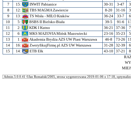
7
15:
INWIT Pabianice
30-31
3-47
3
8
12:
TBS MAGMA Zawiercie
8-20
31-16
3
9
13:
TS Wisła - MILO Kraków
36-24
33-7
6
10
5:
BSBS II Bielsko-Biała
39-5
91-6
1
11
2:
KDK I Kutno
36-21
37-36
7
12
6:
MKS MAZOVIA Mińsk Mazowiecki
23-16
35-23
5
13
1:
Akademia Brydża AZS UW Piast Warszawa
46-8
73-26
1
14
16:
ZweryfikujFirmę.pl AZS UW Warszawa
31-28
32-39
6
15
14:
ETB Ełk
43-10
37-21
8
RA
WY
MIE
Admin.5.0.0.41 ©Jan Romański'2005, strona wygenerowana 2019-01-06 o 17:18, optymalizo