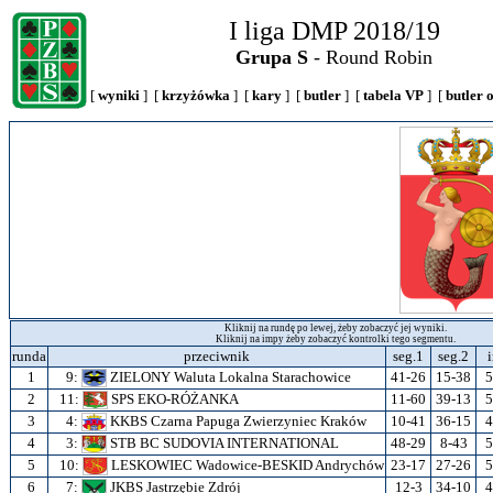
I liga DMP 2018/19
Grupa S
- Round Robin
[
wyniki
] [
krzyżówka
] [
kary
] [
butler
] [
tabela VP
] [
butler 
Kliknij na rundę po lewej, żeby zobaczyć jej wyniki.
Kliknij na impy żeby zobaczyć kontrolki tego segmentu.
runda
przeciwnik
seg.1
seg.2
1
9:
ZIELONY Waluta Lokalna Starachowice
41-26
15-38
5
2
11:
SPS EKO-RÓŻANKA
11-60
39-13
5
3
4:
KKBS Czarna Papuga Zwierzyniec Kraków
10-41
36-15
4
4
3:
STB BC SUDOVIA INTERNATIONAL
48-29
8-43
5
5
10:
LESKOWIEC Wadowice-BESKID Andrychów
23-17
27-26
5
6
7:
JKBS Jastrzębie Zdrój
12-3
34-10
4