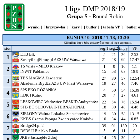
I liga DMP 2018/19
Grupa S
- Round Robin
[
wyniki
] [
krzyżówka
] [
kary
] [
butler
] [
tabela VP
] [
butler 
RUNDA 10 2018-11-18, 13:30
Kliknij na impy żeby zobaczyć kontrolki tego segmentu.
stół
seg.1
seg.2
impy
VP
ETB Ełk
5
21
26
2.53
1
21
48
69
17.47
ZweryfikujFirmę.pl AZS UW Warszawa
TS Wisła - MILO Kraków
1
9
10
1.1
2
15
53
68
18.9
INWIT Pabianice
TBS MAGMA Zawiercie
27
30
57
12.54
3
19
27
46
7.46
Akademia Brydża AZS UW Piast Warszawa
SPS EKO-RÓŻANKA
4
50
54
15.39
4
20
7
27
4.61
KDK I Kutno
LESKOWIEC Wadowice-BESKID Andrychów
22
54
76
15.54
5
18
30
48
4.46
STB BC SUDOVIA INTERNATIONAL
ZIELONY Waluta Lokalna Starachowice
19
39
58
13.15
6
10
34
44
6.85
KKBS Czarna Papuga Zwierzyniec Kraków
Bridge24.pl 2
39
91
130
20
7
5
6
11
0
BSBS II Bielsko-Biała
JKBS Jastrzębie Zdrój
14
25
39
0