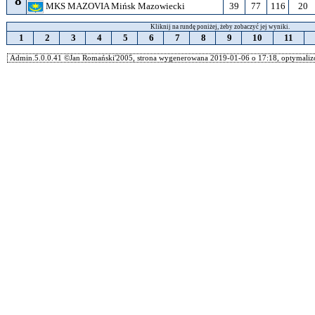
8
39
77
116
20
MKS MAZOVIA Mińsk Mazowiecki
Kliknij na rundę poniżej, żeby zobaczyć jej wyniki.
1
2
3
4
5
6
7
8
9
10
11
Admin.5.0.0.41 ©Jan Romański'2005, strona wygenerowana 2019-01-06 o 17:18, optymalizo