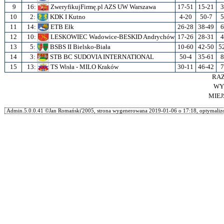
9
16:
ZweryfikujFirmę.pl AZS UW Warszawa
17-51
15-21
3
10
2:
KDK I Kutno
4-20
50-7
5
11
14:
ETB Ełk
26-28
38-49
6
12
10:
LESKOWIEC Wadowice-BESKID Andrychów
17-26
28-31
4
13
5:
BSBS II Bielsko-Biała
10-60
42-50
5
14
3:
STB BC SUDOVIA INTERNATIONAL
50-4
35-61
8
15
13:
TS Wisła - MILO Kraków
30-11
46-42
7
RA
WY
MIE
Admin.5.0.0.41 ©Jan Romański'2005, strona wygenerowana 2019-01-06 o 17:18, optymalizo