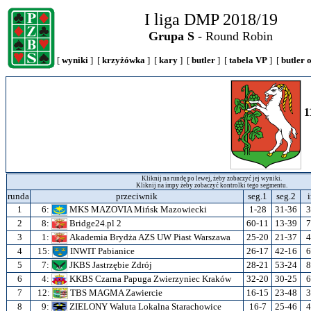
I liga DMP 2018/19
Grupa S
- Round Robin
[
wyniki
] [
krzyżówka
] [
kary
] [
butler
] [
tabela VP
] [
butler 
1
Kliknij na rundę po lewej, żeby zobaczyć jej wyniki.
Kliknij na impy żeby zobaczyć kontrolki tego segmentu.
runda
przeciwnik
seg.1
seg.2
1
6:
MKS MAZOVIA Mińsk Mazowiecki
1-28
31-36
3
2
8:
Bridge24.pl 2
60-11
13-39
7
3
1:
Akademia Brydża AZS UW Piast Warszawa
25-20
21-37
4
4
15:
INWIT Pabianice
26-17
42-16
6
5
7:
JKBS Jastrzębie Zdrój
28-21
53-24
8
6
4:
KKBS Czarna Papuga Zwierzyniec Kraków
32-20
30-25
6
7
12:
TBS MAGMA Zawiercie
16-15
23-48
3
8
9:
ZIELONY Waluta Lokalna Starachowice
16-7
25-46
4