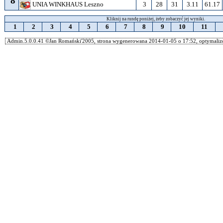
8
3
28
31
3.11
61.17
UNIA WINKHAUS Leszno
Kliknij na rundę poniżej, żeby zobaczyć jej wyniki.
1
2
3
4
5
6
7
8
9
10
11
Admin.5.0.0.41 ©Jan Romański'2005, strona wygenerowana 2014-01-05 o 17:52, optymalizo