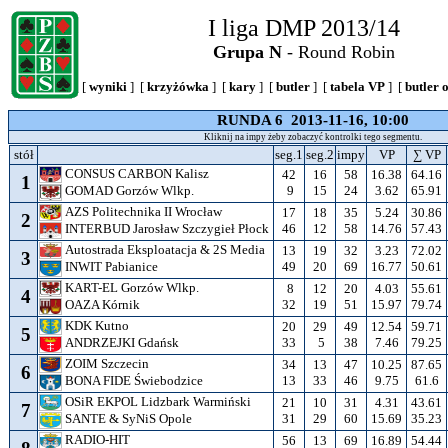
I liga DMP 2013/14
Grupa N
- Round Robin
[
wyniki
] [
krzyżówka
] [
kary
] [
butler
] [
tabela VP
] [
butler 
RUNDA 6 2013-11-16, 10:00
Kliknij na impy żeby zobaczyć kontrolki tego segmentu.
stół
seg.1
seg.2
impy
VP
∑ VP
CONSUS CARBON Kalisz
42
16
58
16.38
64.16
1
9
15
24
3.62
65.91
GOMAD Gorzów Wlkp.
AZS Politechnika II Wrocław
17
18
35
5.24
30.86
2
46
12
58
14.76
57.43
INTERBUD Jarosław Szczygieł Płock
Autostrada Eksploatacja & 2S Media
13
19
32
3.23
72.02
3
49
20
69
16.77
50.61
INWIT Pabianice
KART-EL Gorzów Wlkp.
8
12
20
4.03
55.61
4
32
19
51
15.97
79.74
OAZA Kórnik
KDK Kutno
20
29
49
12.54
59.71
5
33
5
38
7.46
79.25
ANDRZEJKI Gdańsk
ZOIM Szczecin
34
13
47
10.25
87.65
6
13
33
46
9.75
61.6
BONA FIDE Świebodzice
OSiR EKPOL Lidzbark Warmiński
21
10
31
4.31
43.61
7
31
29
60
15.69
35.23
SANTE & SyNiS Opole
RADIO-HIT
56
13
69
16.89
54.44