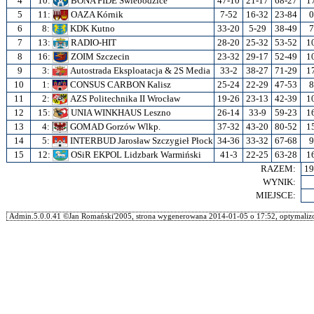
4
10:
BONA FIDE Świebodzice
47-10
21-17
68-27
1
5
11:
OAZA Kórnik
7-52
16-32
23-84
0
6
8:
KDK Kutno
33-20
5-29
38-49
7
7
13:
RADIO-HIT
28-20
25-32
53-52
1
8
16:
ZOIM Szczecin
23-32
29-17
52-49
1
9
3:
Autostrada Eksploatacja & 2S Media
33-2
38-27
71-29
1
10
1:
CONSUS CARBON Kalisz
25-24
22-29
47-53
8
11
2:
AZS Politechnika II Wrocław
19-26
23-13
42-39
1
12
15:
UNIA WINKHAUS Leszno
26-14
33-9
59-23
1
13
4:
GOMAD Gorzów Wlkp.
37-32
43-20
80-52
1
14
5:
INTERBUD Jarosław Szczygieł Płock
34-36
33-32
67-68
9
15
12:
OSiR EKPOL Lidzbark Warmiński
41-3
22-25
63-28
1
RAZEM:
19
WYNIK:
MIEJSCE:
Admin.5.0.0.41 ©Jan Romański'2005, strona wygenerowana 2014-01-05 o 17:52, optymalizo