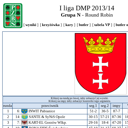
I liga DMP 2013/14
Grupa N
- Round Robin
[
wyniki
] [
krzyżówka
] [
kary
] [
butler
] [
tabela VP
] [
butler 
Kliknij na rundę po lewej, żeby zobaczyć jej wyniki.
Kliknij na impy żeby zobaczyć kontrolki tego segmentu.
runda
przeciwnik
seg.1
seg.2
impy
1
6:
INWIT Pabianice
51-2
36-5
87-7
2
14:
SANTE & SyNiS Opole
30-15
57-21
87-36
1
3
7:
KART-EL Gorzów Wlkp.
29-16
18-4
47-20
1