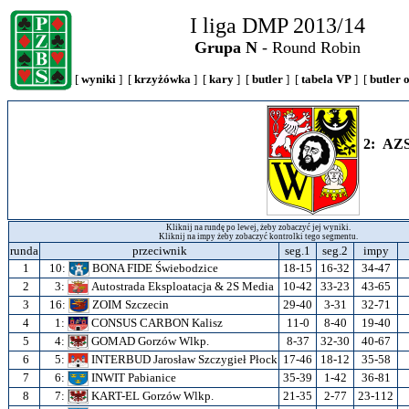
I liga DMP 2013/14
Grupa N
- Round Robin
[
wyniki
] [
krzyżówka
] [
kary
] [
butler
] [
tabela VP
] [
butler 
2: AZS
Kliknij na rundę po lewej, żeby zobaczyć jej wyniki.
Kliknij na impy żeby zobaczyć kontrolki tego segmentu.
runda
przeciwnik
seg.1
seg.2
impy
1
10:
BONA FIDE Świebodzice
18-15
16-32
34-47
2
3:
Autostrada Eksploatacja & 2S Media
10-42
33-23
43-65
3
16:
ZOIM Szczecin
29-40
3-31
32-71
4
1:
CONSUS CARBON Kalisz
11-0
8-40
19-40
5
4:
GOMAD Gorzów Wlkp.
8-37
32-30
40-67
6
5:
INTERBUD Jarosław Szczygieł Płock
17-46
18-12
35-58
7
6:
INWIT Pabianice
35-39
1-42
36-81
8
7:
KART-EL Gorzów Wlkp.
21-35
2-77
23-112