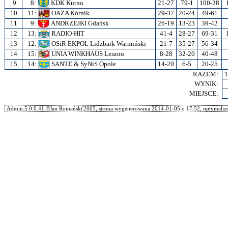
9
8:
KDK Kutno
21-27
79-1
100-28
10
11:
OAZA Kórnik
29-37
20-24
49-61
11
9:
ANDRZEJKI Gdańsk
26-19
13-23
39-42
12
13:
RADIO-HIT
41-4
28-27
69-31
13
12:
OSiR EKPOL Lidzbark Warmiński
21-7
35-27
56-34
14
15:
UNIA WINKHAUS Leszno
8-28
32-20
40-48
15
14:
SANTE & SyNiS Opole
14-20
6-5
20-25
RAZEM:
1
WYNIK:
MIEJSCE:
Admin.5.0.0.41 ©Jan Romański'2005, strona wygenerowana 2014-01-05 o 17:52, optymalizo