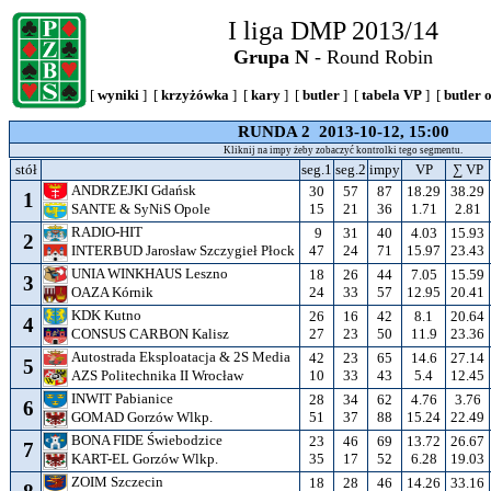
I liga DMP 2013/14
Grupa N
- Round Robin
[
wyniki
] [
krzyżówka
] [
kary
] [
butler
] [
tabela VP
] [
butler 
RUNDA 2 2013-10-12, 15:00
Kliknij na impy żeby zobaczyć kontrolki tego segmentu.
stół
seg.1
seg.2
impy
VP
∑ VP
ANDRZEJKI Gdańsk
30
57
87
18.29
38.29
1
15
21
36
1.71
2.81
SANTE & SyNiS Opole
RADIO-HIT
9
31
40
4.03
15.93
2
47
24
71
15.97
23.43
INTERBUD Jarosław Szczygieł Płock
UNIA WINKHAUS Leszno
18
26
44
7.05
15.59
3
24
33
57
12.95
20.41
OAZA Kórnik
KDK Kutno
26
16
42
8.1
20.64
4
27
23
50
11.9
23.36
CONSUS CARBON Kalisz
Autostrada Eksploatacja & 2S Media
42
23
65
14.6
27.14
5
10
33
43
5.4
12.45
AZS Politechnika II Wrocław
INWIT Pabianice
28
34
62
4.76
3.76
6
51
37
88
15.24
22.49
GOMAD Gorzów Wlkp.
BONA FIDE Świebodzice
23
46
69
13.72
26.67
7
35
17
52
6.28
19.03
KART-EL Gorzów Wlkp.
ZOIM Szczecin
18
28
46
14.26
33.16