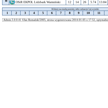
8
12
14
26
5.74
13.84
OSiR EKPOL Lidzbark Warmiński
Kliknij na rundę poniżej, żeby zobaczyć jej wyniki.
1
2
3
4
5
6
7
8
9
10
11
Admin.5.0.0.41 ©Jan Romański'2005, strona wygenerowana 2014-01-05 o 17:52, optymalizo