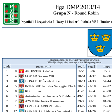
I liga DMP 2013/14
Grupa N
- Round Robin
[
wyniki
] [
krzyżówka
] [
kary
] [
butler
] [
tabela VP
] [
butler 
Kliknij na rundę po lewej, żeby zobaczyć jej wyniki.
Kliknij na impy żeby zobaczyć kontrolki tego segmentu.
runda
przeciwnik
seg.1
seg.2
impy
1
9:
ANDRZEJKI Gdańsk
2-51
5-36
7-87
2
4:
GOMAD Gorzów Wlkp.
28-51
34-37
62-88
3
10:
BONA FIDE Świebodzice
30-11
24-33
54-44
4
5:
INTERBUD Jarosław Szczygieł Płock
20-12
22-10
42-22
5
8:
KDK Kutno
41-26
4-54
45-80
6
3:
Autostrada Eksploatacja & 2S Media
49-13
20-19
69-32
7
2:
AZS Politechnika II Wrocław
39-35
42-1
81-36
8
1:
CONSUS CARBON Kalisz
43-22
29-38
72-60
9
12:
OSiR EKPOL Lidzbark Warmiński
11-45
14-26
25-71