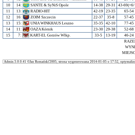
10
14:
SANTE & SyNiS Opole
14-38
29-31
43-69(+6/
11
13:
RADIO-HIT
42-19
23-35
65-54
12
16:
ZOIM Szczecin
22-37
35-8
57-45
13
15:
UNIA WINKHAUS Leszno
35-35
42-10
77-45
14
11:
OAZA Kórnik
23-30
29-38
52-68
15
7:
KART-EL Gorzów Wlkp.
33-5
13-19
46-24
RAZ
WYN
MIEJS
Admin.5.0.0.41 ©Jan Romański'2005, strona wygenerowana 2014-01-05 o 17:52, optymalizo