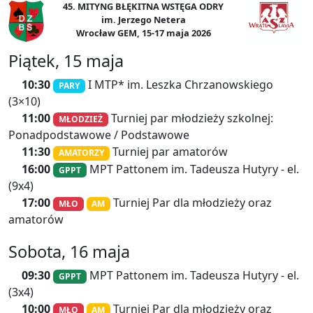
45. MITYNG BŁĘKITNA WSTĘGA ODRY
im. Jerzego Netera
Wrocław GEM, 15-17 maja 2026
Piątek, 15 maja
10:30
I MTP* im. Leszka Chrzanowskiego
PARY
(3×10)
11:00
Turniej par młodzieży szkolnej:
MŁODZIEŻ
Ponadpodstawowe
/
Podstawowe
11:30
Turniej par amatorów
AMATORZY
16:00
MPT Pattonem im. Tadeusza Hutyry
- el.
GPPT
(9x4)
17:00
Turniej Par dla młodzieży oraz
MŁO
AM
amatorów
Sobota, 16 maja
09:30
MPT Pattonem im. Tadeusza Hutyry
- el.
GPPT
(3x4)
10:00
Turniej Par dla młodzieży oraz
MŁO
AM