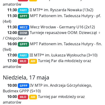
amatorów
11:30
II MTP* im. Ryszarda Nowaka
(13x2)
PARY
11:30
MPT Pattonem im. Tadeusza Hutyry
- pf.
GPPT
(4x4)
11:30
Mecz Wrocław - Germany U16 (2x12)
MECZ
12:00
Turnieje repasażowe OOM:
Dziewcząt ♀
OOM
/
Chłopców ♂
16:00
MPT Pattonem im. Tadeusza Hutyry
- fin.
GPPT
(9x4)
17:00
III MTP* im. Łukasza Wysłoucha (3×10)
PARY
17:00
Turniej Par dla młodzieży oraz
MŁO
AM
amatorów
Niedziela, 17 maja
10:00
IV MTP im. Andrzeja Górzyńskiego,
GPPP
Budimex GPPP (5×10)
10:00
Turniej par młodzieży oraz
MŁO
AM
amatorów