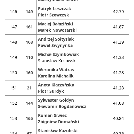
Patryk Leszczak
146
149
42.79
Piotr Szewczyk
Maciej Bałaziński
147
161
41.87
Marek Nowotarski
Andrzej Sołtysiak
148
168
41.39
Paweł Swynynka
Michał Szymkowiak
149
110
41.33
Stanisław Kosowski
Weronika Watras
150
160
41.28
Karolina Michalik
Aneta Klaczyńska
151
21
41.28
Piotr Surdyk
Sylwester Gołdyn
152
144
41.08
Sławomir Bogdanowicz
Roman Siwiec
153
165
40.84
Zbigniew Domański
Stanisław Kazubski
154
67
40.76