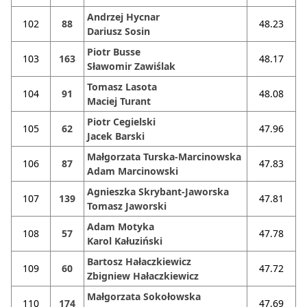
Andrzej Hycnar
102
88
48.23
Dariusz Sosin
Piotr Busse
103
163
48.17
Sławomir Zawiślak
Tomasz Lasota
104
91
48.08
Maciej Turant
Piotr Cegielski
105
62
47.96
Jacek Barski
Małgorzata Turska-Marcinowska
106
87
47.83
Adam Marcinowski
Agnieszka Skrybant-Jaworska
107
139
47.81
Tomasz Jaworski
Adam Motyka
108
57
47.78
Karol Kałuziński
Bartosz Hałaczkiewicz
109
60
47.72
Zbigniew Hałaczkiewicz
Małgorzata Sokołowska
110
174
47.69