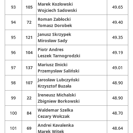
Marek Kozłowski
93
105
49.65
Wojciech Sadowski
Roman Zabłocki
94
72
49.40
Tomasz Dorobek
Janusz Skrzypek
95
121
49.35
Mirosław Sady
Piotr Andres
96
104
49.19
Leszek Tarnogrodzki
Mariusz Ilnicki
97
137
49.01
Przemysław Saliński
Jarosław Lubczyński
98
107
48.90
Krzysztof Buzała
Ireneusz Michalski
99
22
48.90
Zbigniew Borkowski
Waldemar Szelka
100
84
48.70
Cezary Wołczak
Andrei Kavalenka
101
69
48.64
Marek Witek