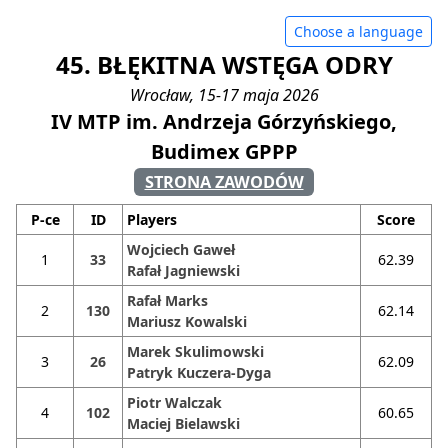
Choose a language
45. BŁĘKITNA WSTĘGA ODRY
Wrocław, 15-17 maja 2026
IV MTP im. Andrzeja Górzyńskiego,
Budimex GPPP
STRONA ZAWODÓW
P-ce
ID
Players
Score
Wojciech Gaweł
1
33
62.39
Rafał Jagniewski
Rafał Marks
2
130
62.14
Mariusz Kowalski
Marek Skulimowski
3
26
62.09
Patryk Kuczera-Dyga
Piotr Walczak
4
102
60.65
Maciej Bielawski