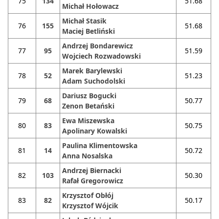
75
134
51.68
Michał Hołowacz
Michał Stasik
76
155
51.68
Maciej Betliński
Andrzej Bondarewicz
77
95
51.59
Wojciech Rozwadowski
Marek Barylewski
78
52
51.23
Adam Suchodolski
Dariusz Bogucki
79
68
50.77
Zenon Betański
Ewa Miszewska
80
83
50.75
Apolinary Kowalski
Paulina Klimentowska
81
14
50.72
Anna Nosalska
Andrzej Biernacki
82
103
50.30
Rafał Gregorowicz
Krzysztof Obłój
83
82
50.17
Krzysztof Wójcik