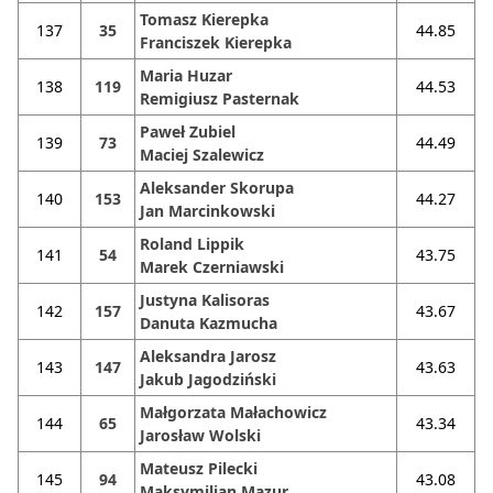
Tomasz Kierepka
137
35
44.85
Franciszek Kierepka
Maria Huzar
138
119
44.53
Remigiusz Pasternak
Paweł Zubiel
139
73
44.49
Maciej Szalewicz
Aleksander Skorupa
140
153
44.27
Jan Marcinkowski
Roland Lippik
141
54
43.75
Marek Czerniawski
Justyna Kalisoras
142
157
43.67
Danuta Kazmucha
Aleksandra Jarosz
143
147
43.63
Jakub Jagodziński
Małgorzata Małachowicz
144
65
43.34
Jarosław Wolski
Mateusz Pilecki
145
94
43.08
Maksymilian Mazur