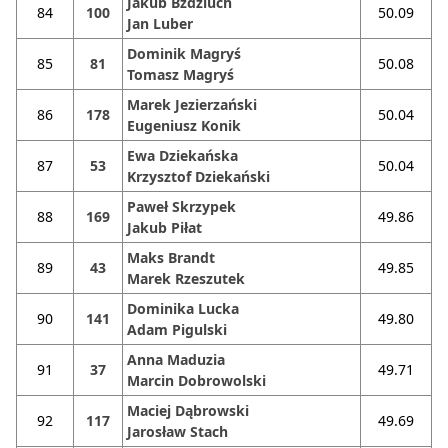
Jakub Bździuch
84
100
50.09
Jan Luber
Dominik Magryś
85
81
50.08
Tomasz Magryś
Marek Jezierzański
86
178
50.04
Eugeniusz Konik
Ewa Dziekańska
87
53
50.04
Krzysztof Dziekański
Paweł Skrzypek
88
169
49.86
Jakub Piłat
Maks Brandt
89
43
49.85
Marek Rzeszutek
Dominika Lucka
90
141
49.80
Adam Pigulski
Anna Maduzia
91
37
49.71
Marcin Dobrowolski
Maciej Dąbrowski
92
117
49.69
Jarosław Stach