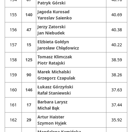
Patryk Górski
Jagoda Kurosad
155
140
40.69
Yaroslav Saienko
Jerzy Zatorski
156
47
40.38
Jan Niebudek
Elżbieta Gołdyn
157
15
40.22
Jarosław Chłądowicz
Tomasz Klimczak
158
125
38.59
Piotr Ratajski
Marek Michalski
159
90
38.26
Grzegorz Czapulak
Łukasz Górzyński
160
146
37.63
Rafał Staniewski
Barbara Larysz
161
17
37.44
Michał Bąk
Artur Haister
162
29
35.92
Szymon Hyjek
Magdalena Kamińska