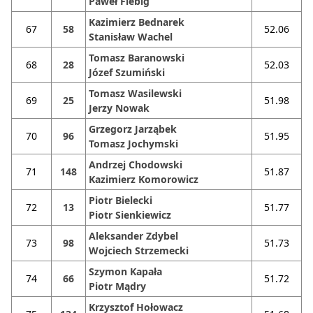
Paweł Fiebig
Kazimierz Bednarek
67
58
52.06
Stanisław Wachel
Tomasz Baranowski
68
28
52.03
Józef Szumiński
Tomasz Wasilewski
69
25
51.98
Jerzy Nowak
Grzegorz Jarząbek
70
96
51.95
Tomasz Jochymski
Andrzej Chodowski
71
148
51.87
Kazimierz Komorowicz
Piotr Bielecki
72
13
51.77
Piotr Sienkiewicz
Aleksander Zdybel
73
98
51.73
Wojciech Strzemecki
Szymon Kapała
74
66
51.72
Piotr Mądry
Krzysztof Hołowacz