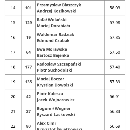
Przemysław Błaszczyk
14
101
58.03
Andrzej Kozikowski
Rafał Wolański
15
129
57.98
Maciej Dorabiała
Waldemar Radziak
16
19
57.85
Edmund Czubak
Ewa Morawska
17
64
57.50
Bartosz Bejenka
Radosław Szczepański
18
177
57.40
Piotr Suchodolski
Maciej Boczar
19
135
57.39
Krystian Dowolski
Piotr Kulesza
20
42
56.91
Jacek Wojnarowicz
Bogumił Wegner
21
27
56.83
Ryszard Laskowski
Alex Cimr
22
80
56.69
Krzysztof Świątkowski