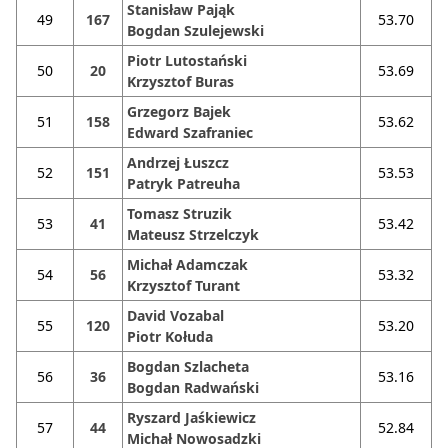
Stanisław Pająk
49
167
53.70
Bogdan Szulejewski
Piotr Lutostański
50
20
53.69
Krzysztof Buras
Grzegorz Bajek
51
158
53.62
Edward Szafraniec
Andrzej Łuszcz
52
151
53.53
Patryk Patreuha
Tomasz Struzik
53
41
53.42
Mateusz Strzelczyk
Michał Adamczak
54
56
53.32
Krzysztof Turant
David Vozabal
55
120
53.20
Piotr Kołuda
Bogdan Szlacheta
56
36
53.16
Bogdan Radwański
Ryszard Jaśkiewicz
57
44
52.84
Michał Nowosadzki