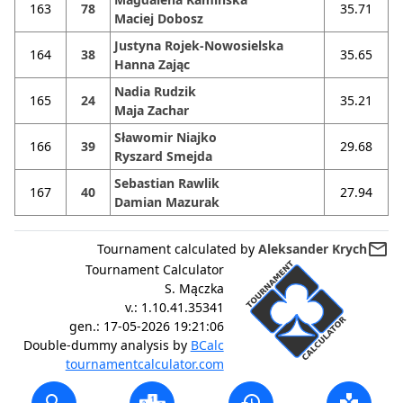
163
78
35.71
Maciej Dobosz
Justyna Rojek-Nowosielska
164
38
35.65
Hanna Zając
Nadia Rudzik
165
24
35.21
Maja Zachar
Sławomir Niajko
166
39
29.68
Ryszard Smejda
Sebastian Rawlik
167
40
27.94
Damian Mazurak
mail_outline
Tournament calculated by
Aleksander Krych
Tournament Calculator
S. Mączka
v.:
1.10.41.35341
gen.:
17-05-2026 19:21:06
Double-dummy analysis by
BCalc
tournamentcalculator.com
search
history
gamepad