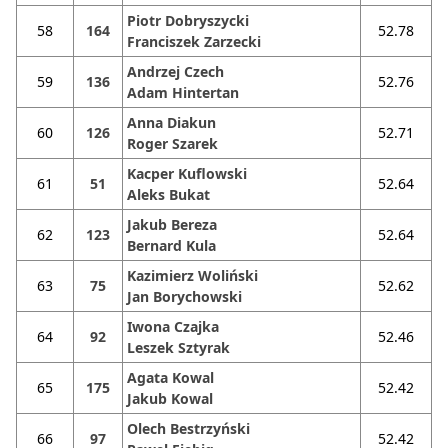
Piotr Dobryszycki
58
164
52.78
Franciszek Zarzecki
Andrzej Czech
59
136
52.76
Adam Hintertan
Anna Diakun
60
126
52.71
Roger Szarek
Kacper Kuflowski
61
51
52.64
Aleks Bukat
Jakub Bereza
62
123
52.64
Bernard Kula
Kazimierz Woliński
63
75
52.62
Jan Borychowski
Iwona Czajka
64
92
52.46
Leszek Sztyrak
Agata Kowal
65
175
52.42
Jakub Kowal
Olech Bestrzyński
66
97
52.42