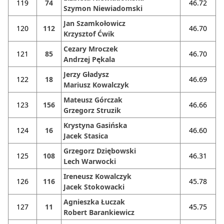
119
74
46.72
Szymon Niewiadomski
Jan Szamkołowicz
120
112
46.70
Krzysztof Ćwik
Cezary Mroczek
121
85
46.70
Andrzej Pękala
Jerzy Gładysz
122
18
46.69
Mariusz Kowalczyk
Mateusz Górczak
123
156
46.66
Grzegorz Struzik
Krystyna Gasińska
124
16
46.60
Jacek Stasica
Grzegorz Dziębowski
125
108
46.31
Lech Warwocki
Ireneusz Kowalczyk
126
116
45.78
Jacek Stokowacki
Agnieszka Łuczak
127
11
45.75
Robert Barankiewicz