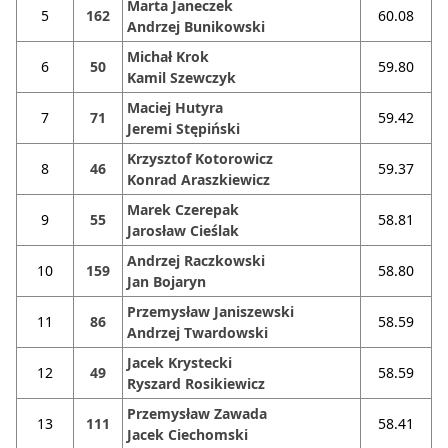
Marta Janeczek
5
162
60.08
Andrzej Bunikowski
Michał Krok
6
50
59.80
Kamil Szewczyk
Maciej Hutyra
7
71
59.42
Jeremi Stępiński
Krzysztof Kotorowicz
8
46
59.37
Konrad Araszkiewicz
Marek Czerepak
9
55
58.81
Jarosław Cieślak
Andrzej Raczkowski
10
159
58.80
Jan Bojaryn
Przemysław Janiszewski
11
86
58.59
Andrzej Twardowski
Jacek Krystecki
12
49
58.59
Ryszard Rosikiewicz
Przemysław Zawada
13
111
58.41
Jacek Ciechomski