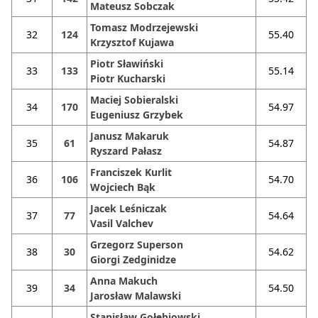
Mateusz Sobczak
Tomasz Modrzejewski
32
124
55.40
Krzysztof Kujawa
Piotr Sławiński
33
133
55.14
Piotr Kucharski
Maciej Sobieralski
34
170
54.97
Eugeniusz Grzybek
Janusz Makaruk
35
61
54.87
Ryszard Pałasz
Franciszek Kurlit
36
106
54.70
Wojciech Bąk
Jacek Leśniczak
37
77
54.64
Vasil Valchev
Grzegorz Superson
38
30
54.62
Giorgi Zedginidze
Anna Makuch
39
34
54.50
Jarosław Malawski
Stanisław Gołębiowski