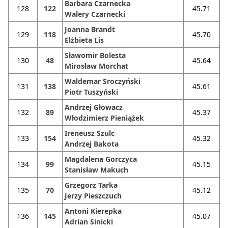
Barbara Czarnecka
128
122
45.71
Walery Czarnecki
Joanna Brandt
129
118
45.70
Elżbieta Lis
Sławomir Bolesta
130
48
45.64
Mirosław Morchat
Waldemar Sroczyński
131
138
45.61
Piotr Tuszyński
Andrzej Głowacz
132
89
45.37
Włodzimierz Pieniążek
Ireneusz Szulc
133
154
45.32
Andrzej Bakota
Magdalena Gorczyca
134
99
45.15
Stanisław Makuch
Grzegorz Tarka
135
70
45.12
Jerzy Pieszczuch
Antoni Kierepka
136
145
45.07
Adrian Sinicki