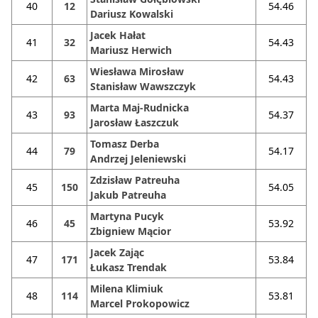
40
12
54.46
Dariusz Kowalski
Jacek Hałat
41
32
54.43
Mariusz Herwich
Wiesława Mirosław
42
63
54.43
Stanisław Wawszczyk
Marta Maj-Rudnicka
43
93
54.37
Jarosław Łaszczuk
Tomasz Derba
44
79
54.17
Andrzej Jeleniewski
Zdzisław Patreuha
45
150
54.05
Jakub Patreuha
Martyna Pucyk
46
45
53.92
Zbigniew Mącior
Jacek Zając
47
171
53.84
Łukasz Trendak
Milena Klimiuk
48
114
53.81
Marcel Prokopowicz