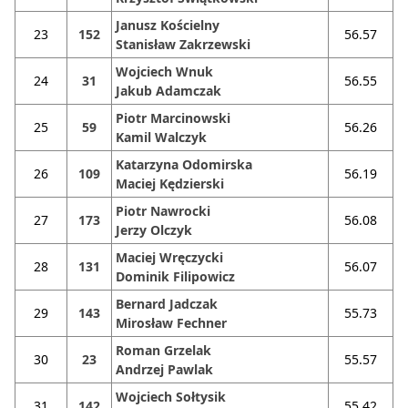
Janusz Kościelny
23
152
56.57
Stanisław Zakrzewski
Wojciech Wnuk
24
31
56.55
Jakub Adamczak
Piotr Marcinowski
25
59
56.26
Kamil Walczyk
Katarzyna Odomirska
26
109
56.19
Maciej Kędzierski
Piotr Nawrocki
27
173
56.08
Jerzy Olczyk
Maciej Wręczycki
28
131
56.07
Dominik Filipowicz
Bernard Jadczak
29
143
55.73
Mirosław Fechner
Roman Grzelak
30
23
55.57
Andrzej Pawlak
Wojciech Sołtysik
31
142
55.42