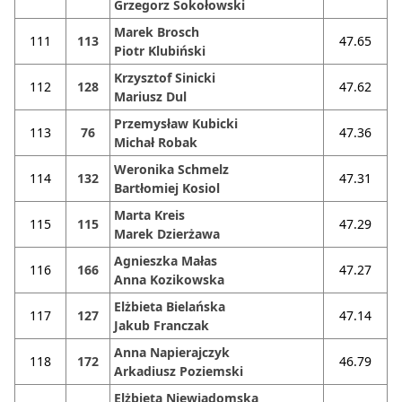
Grzegorz Sokołowski
Marek Brosch
111
113
47.65
Piotr Klubiński
Krzysztof Sinicki
112
128
47.62
Mariusz Dul
Przemysław Kubicki
113
76
47.36
Michał Robak
Weronika Schmelz
114
132
47.31
Bartłomiej Kosiol
Marta Kreis
115
115
47.29
Marek Dzierżawa
Agnieszka Małas
116
166
47.27
Anna Kozikowska
Elżbieta Bielańska
117
127
47.14
Jakub Franczak
Anna Napierajczyk
118
172
46.79
Arkadiusz Poziemski
Elżbieta Niewiadomska