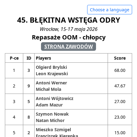
Choose a language
45. BŁĘKITNA WSTĘGA ODRY
Wrocław, 15-17 maja 2026
Repasaże OOM - chłopcy
STRONA ZAWODÓW
P-ce
ID
Players
Score
Olgierd Brylski
1
3
68.00
Leon Krajewski
Antoni Werner
2
9
47.67
Michał Mola
Antoni Wójtowicz
3
5
27.00
Adam Mazur
Szymon Nowak
4
8
23.00
Natan Michor
Mieszko Szmigel
5
2
15.00
Franciszek Kierepka