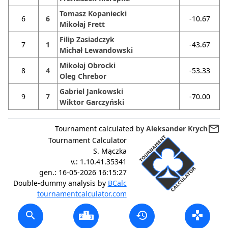
Tomasz Kopaniecki
6
6
-10.67
Mikołaj Frett
Filip Zasiadczyk
7
1
-43.67
Michał Lewandowski
Mikołaj Obrocki
8
4
-53.33
Oleg Chrebor
Gabriel Jankowski
9
7
-70.00
Wiktor Garczyński
mail_outline
Tournament calculated by
Aleksander Krych
Tournament Calculator
S. Mączka
v.:
1.10.41.35341
gen.:
16-05-2026 16:15:27
Double-dummy analysis by
BCalc
tournamentcalculator.com
search
history
gamepad