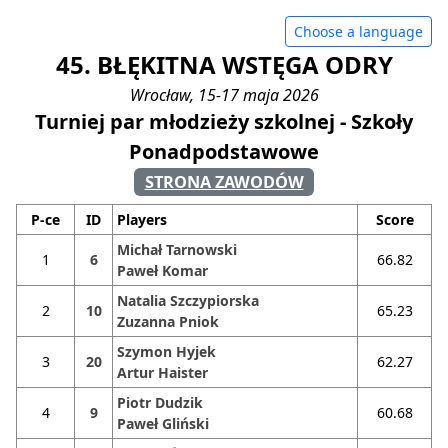
Choose a language
45. BŁĘKITNA WSTĘGA ODRY
Wrocław, 15-17 maja 2026
Turniej par młodzieży szkolnej - Szkoły
Ponadpodstawowe
STRONA ZAWODÓW
P-ce
ID
Players
Score
Michał Tarnowski
1
6
66.82
Paweł Komar
Natalia Szczypiorska
2
10
65.23
Zuzanna Pniok
Szymon Hyjek
3
20
62.27
Artur Haister
Piotr Dudzik
4
9
60.68
Paweł Gliński