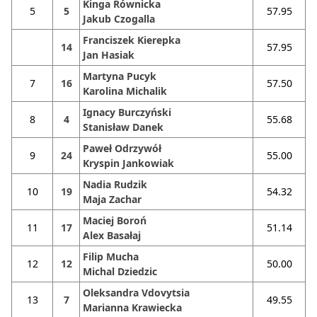
Kinga Równicka
5
5
57.95
Jakub Czogalla
Franciszek Kierepka
14
57.95
Jan Hasiak
Martyna Pucyk
7
16
57.50
Karolina Michalik
Ignacy Burczyński
8
4
55.68
Stanisław Danek
Paweł Odrzywół
9
24
55.00
Kryspin Jankowiak
Nadia Rudzik
10
19
54.32
Maja Zachar
Maciej Boroń
11
17
51.14
Alex Basałaj
Filip Mucha
12
12
50.00
Michal Dziedzic
Oleksandra Vdovytsia
13
7
49.55
Marianna Krawiecka