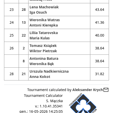
Lena Machowiak
23
28
43.64
Iga Osuch
Weronika Watras
24
13
41.36
Antoni Kierepka
Liliia Tatarovska
25
22
40.00
Maria Kulas
Tomasz Książek
26
2
38.64
Wiktor Pietrzak
Antonina Batura
8
38.64
Weronika Bąk
Urszula Nadkierniczna
28
21
31.82
Anna Kokot
mail_outline
Tournament calculated by
Aleksander Krych
Tournament Calculator
S. Mączka
v.:
1.10.41.35341
gen.:
16-05-2026 14:25:05