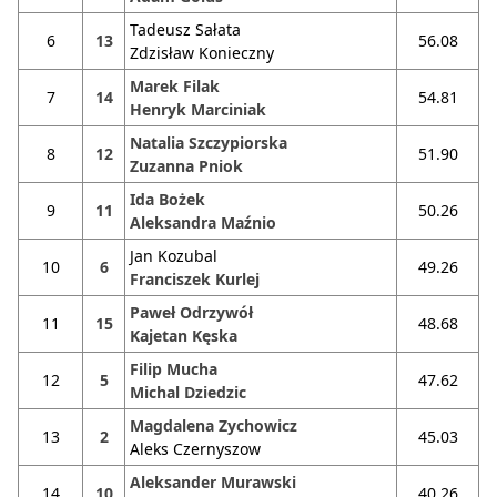
Tadeusz Sałata
6
13
56.08
Zdzisław Konieczny
Marek Filak
7
14
54.81
Henryk Marciniak
Natalia Szczypiorska
8
12
51.90
Zuzanna Pniok
Ida Bożek
9
11
50.26
Aleksandra Maźnio
Jan Kozubal
10
6
49.26
Franciszek Kurlej
Paweł Odrzywół
11
15
48.68
Kajetan Kęska
Filip Mucha
12
5
47.62
Michal Dziedzic
Magdalena Zychowicz
13
2
45.03
Aleks Czernyszow
Aleksander Murawski
14
10
40.26