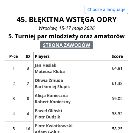
Choose a language
45. BŁĘKITNA WSTĘGA ODRY
Wrocław, 15-17 maja 2026
5. Turniej par młodzieży oraz amatorów
STRONA ZAWODÓW
P-ce
ID
Players
Score
Jan Hasiak
1
3
64.81
Mateusz Kluba
Oliwia Żmuda
2
7
61.38
Bartłomiej Słupik
Alicja Konieczna
3
8
59.05
Robert Konieczny
Paweł Gliński
4
4
58.52
Piotr Dudzik
Piotr Kwiatkowski
5
16
58.25
Adam Golus