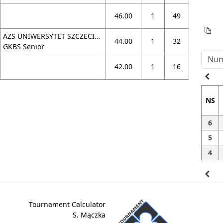
46.00
1
49
AZS UNIWERSYTET SZCZECIŃSKI II
44.00
1
32
GKBS Senior
42.00
1
16
navigate_before
NS
6
5
4
navigate_before
Tournament Calculator
S. Mączka