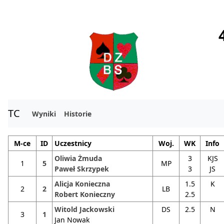
TC
Wyniki
Historie
M-ce
ID
Uczestnicy
Woj.
WK
Info
Oliwia Żmuda
3
KJS
1
5
MP
Paweł Skrzypek
3
JS
Alicja Konieczna
1.5
K
2
2
LB
Robert Konieczny
2.5
Witold Jackowski
DS
2.5
N
3
1
Jan Nowak