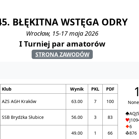
45. BŁĘKITNA WSTĘGA ODRY
Wrocław, 15-17 maja 2026
I Turniej par amatorów
STRONA ZAWODÓW
Klub
Wynik
PKL
PDF
AZS AGH Kraków
63.00
7
100
None
AQJ
SSB Brydżka Słubice
56.00
3
83
J109
6
49.00
1
66
876