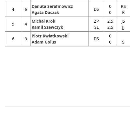
Danuta Serafinowicz
0
KS
4
6
DS
Agata Duczak
0
K
Michał Krok
ZP
2.5
JS
5
4
Kamil Szewczyk
SL
2.5
JJ
Piotr Kwiatkowski
0
6
3
DS
Adam Golus
0
S