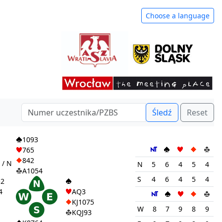
Choose a language
Śledź
Reset
1
1093
765
842
 / N
N
5
6
4
5
4
A1054
S
4
6
4
5
4
52
4
AQ3
KJ1075
W
8
7
9
8
9
KQJ93