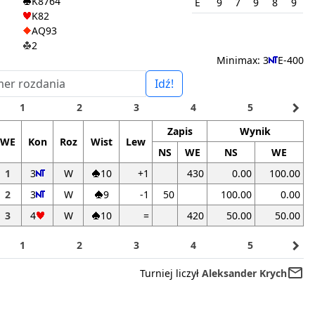
K8764
E
9
7
9
8
9
K82
AQ93
2
Minimax: 3
E-400
Idź!
navigate_next
1
2
3
4
5
Zapis
Wynik
WE
Kon
Roz
Wist
Lew
NS
WE
NS
WE
1
3
W
10
+1
430
0.00
100.00
2
3
W
9
-1
50
100.00
0.00
3
4
W
10
=
420
50.00
50.00
navigate_next
1
2
3
4
5
mail_outline
Turniej liczył
Aleksander Krych