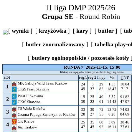
II liga DMP 2025/26
Grupa SE
- Round Robin
[
wyniki
] [
krzyżówka
] [
kary
] [
butler
] [
tab
[
butler znormalizowany
] [
tabelka play-o
[
butlery ogólnopolskie / pozostałe kotły
RUNDA 7 2025-11-15, 15:00
Kliknij na impy żeby zobaczyć kontrolki tego segmentu.
stół
seg.1
seg.2
impy
VP
∑ VP
MK Galicja Wild Team Kraków
24
5
29
1.53
18.04
1
45
37
82
18.47
71.7
CKiS Piast Skawina
Piast II Skawina
15
25
40
5.57
91.82
2
39
22
61
14.43
47.07
CKiS Skawina
TS Wisła Kraków
33
39
72
13.72
74.03
3
28
27
55
6.28
84.69
Czarna Papuga Zwierzyniec Kraków
CK Kielce
25
35
60
3.89
38.46
4
47
45
92
16.11
77.61
J&J Kraków