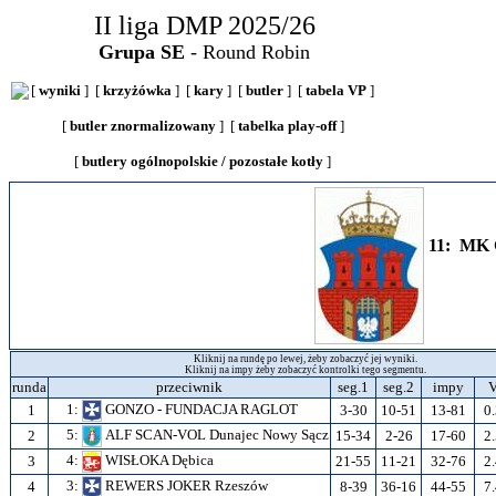
II liga DMP 2025/26
Grupa SE
- Round Robin
[
wyniki
] [
krzyżówka
] [
kary
] [
butler
] [
tabela VP
]
[
butler znormalizowany
] [
tabelka play-off
]
[
butlery ogólnopolskie / pozostałe kotły
]
11: MK 
Kliknij na rundę po lewej, żeby zobaczyć jej wyniki.
Kliknij na impy żeby zobaczyć kontrolki tego segmentu.
runda
przeciwnik
seg.1
seg.2
impy
1:
GONZO - FUNDACJA RAGLOT
1
3-30
10-51
13-81
0
5:
ALF SCAN-VOL Dunajec Nowy Sącz
2
15-34
2-26
17-60
2
4:
WISŁOKA Dębica
3
21-55
11-21
32-76
2
3:
REWERS JOKER Rzeszów
4
8-39
36-16
44-55
7