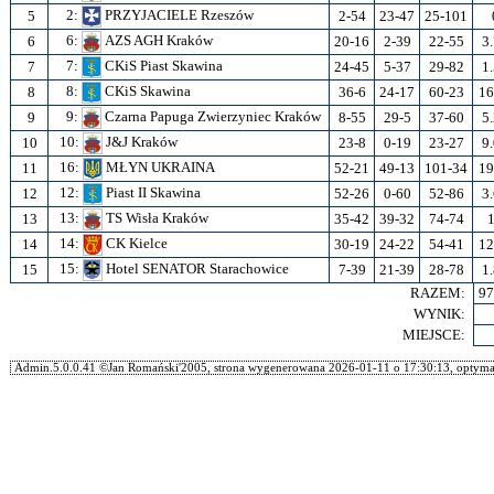
2:
PRZYJACIELE Rzeszów
5
2-54
23-47
25-101
6:
AZS AGH Kraków
6
20-16
2-39
22-55
3
7:
CKiS Piast Skawina
7
24-45
5-37
29-82
1
8:
CKiS Skawina
8
36-6
24-17
60-23
16
9:
Czarna Papuga Zwierzyniec Kraków
9
8-55
29-5
37-60
5
10:
J&J Kraków
10
23-8
0-19
23-27
9
16:
MŁYN UKRAINA
11
52-21
49-13
101-34
19
12:
Piast II Skawina
12
52-26
0-60
52-86
3
13:
TS Wisła Kraków
13
35-42
39-32
74-74
14:
CK Kielce
14
30-19
24-22
54-41
12
15:
Hotel SENATOR Starachowice
15
7-39
21-39
28-78
1
RAZEM:
97
WYNIK:
MIEJSCE:
Admin.5.0.0.41 ©Jan Romański'2005, strona wygenerowana 2026-01-11 o 17:30:13, optymal