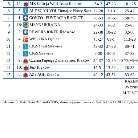
11:
MK Galicja Wild Team Kraków
5
54-2
47-23
101-25
5:
ALF SCAN-VOL Dunajec Nowy Sącz
6
22-28
3-19
25-47
1:
GONZO - FUNDACJA RAGLOT
7
38-53
20-6
58-59
16:
MŁYN UKRAINA
8
24-33
1-52
25-85
3:
REWERS JOKER Rzeszów
9
22-38
10-22
32-60
4:
WISŁOKA Dębica
10
45-27
68-1
113-28
7:
CKiS Piast Skawina
11
43-33
37-38
80-71
8:
CKiS Skawina
12
7-30
30-3
37-33
9:
Czarna Papuga Zwierzyniec Kraków
13
34-37
15-35
49-72(+3/+
10:
J&J Kraków
14
15-51
13-32
28-83
6:
AZS AGH Kraków
15
40-12
43-51
83-63
RAZE
WYNI
MIEJSC
Admin.5.0.0.41 ©Jan Romański'2005, strona wygenerowana 2026-01-11 o 17:30:12, optymal