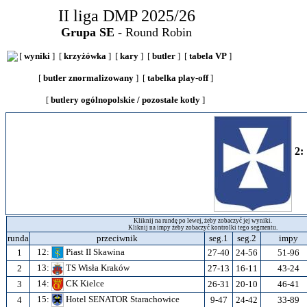
II liga DMP 2025/26
Grupa SE
- Round Robin
[
wyniki
] [
krzyżówka
] [
kary
] [
butler
] [
tabela VP
]
[
butler znormalizowany
] [
tabelka play-off
]
[
butlery ogólnopolskie / pozostałe kotły
]
2:
Kliknij na rundę po lewej, żeby zobaczyć jej wyniki.
Kliknij na impy żeby zobaczyć kontrolki tego segmentu.
runda
przeciwnik
seg.1
seg.2
impy
12:
Piast II Skawina
1
27-40
24-56
51-96
13:
TS Wisła Kraków
2
27-13
16-11
43-24
14:
CK Kielce
3
26-31
20-10
46-41
15:
Hotel SENATOR Starachowice
4
9-47
24-42
33-89