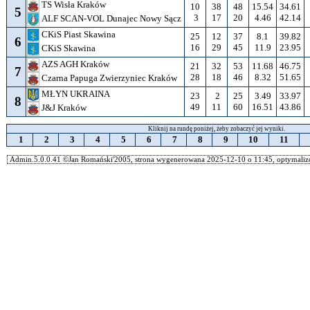
TS Wisła Kraków
10
38
48
15.54
34.61
5
3
17
20
4.46
42.14
ALF SCAN-VOL Dunajec Nowy Sącz
CKiS Piast Skawina
25
12
37
8.1
39.82
6
16
29
45
11.9
23.95
CKiS Skawina
AZS AGH Kraków
21
32
53
11.68
46.75
7
28
18
46
8.32
51.65
Czarna Papuga Zwierzyniec Kraków
MŁYN UKRAINA
23
2
25
3.49
33.97
8
49
11
60
16.51
43.86
J&J Kraków
Kliknij na rundę poniżej, żeby zobaczyć jej wyniki.
1
2
3
4
5
6
7
8
9
10
11
Admin.5.0.0.41 ©Jan Romański'2005, strona wygenerowana 2025-12-10 o 11:45, optymalizo