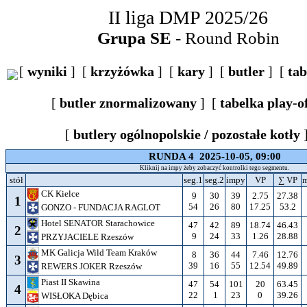
II liga DMP 2025/26
Grupa SE
- Round Robin
[
wyniki
] [
krzyżówka
] [
kary
] [
butler
] [
tab
[
butler znormalizowany
] [
tabelka play-o
[
butlery ogólnopolskie / pozostałe kotły
RUNDA 4 2025-10-05, 09:00
Kliknij na impy żeby zobaczyć kontrolki tego segmentu.
stół
seg.1
seg.2
impy
VP
∑ VP
m
CK Kielce
9
30
39
2.75
27.38
1
54
26
80
17.25
53.2
GONZO - FUNDACJA RAGLOT
Hotel SENATOR Starachowice
47
42
89
18.74
46.43
2
9
24
33
1.26
28.88
PRZYJACIELE Rzeszów
MK Galicja Wild Team Kraków
8
36
44
7.46
12.76
3
39
16
55
12.54
49.89
REWERS JOKER Rzeszów
Piast II Skawina
47
54
101
20
63.45
4
22
1
23
0
39.26
WISŁOKA Dębica