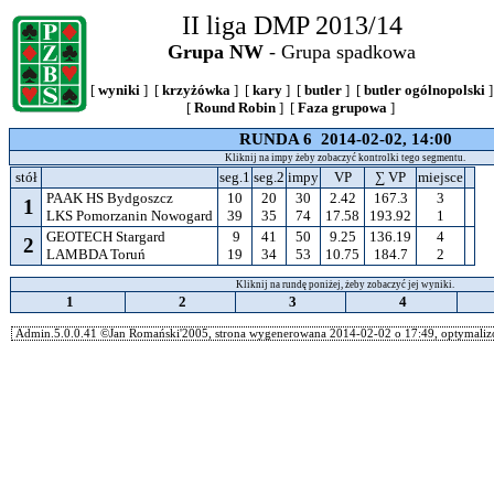
II liga DMP 2013/14
Grupa NW
- Grupa spadkowa
[
wyniki
] [
krzyżówka
] [
kary
] [
butler
] [
butler ogólnopolski
]
[
Round Robin
] [
Faza grupowa
]
RUNDA 6 2014-02-02, 14:00
Kliknij na impy żeby zobaczyć kontrolki tego segmentu.
stół
seg.1
seg.2
impy
VP
∑ VP
miejsce
PAAK HS Bydgoszcz
10
20
30
2.42
167.3
3
1
LKS Pomorzanin Nowogard
39
35
74
17.58
193.92
1
GEOTECH Stargard
9
41
50
9.25
136.19
4
2
LAMBDA Toruń
19
34
53
10.75
184.7
2
Kliknij na rundę poniżej, żeby zobaczyć jej wyniki.
1
2
3
4
Admin.5.0.0.41 ©Jan Romański'2005, strona wygenerowana 2014-02-02 o 17:49, optymalizo