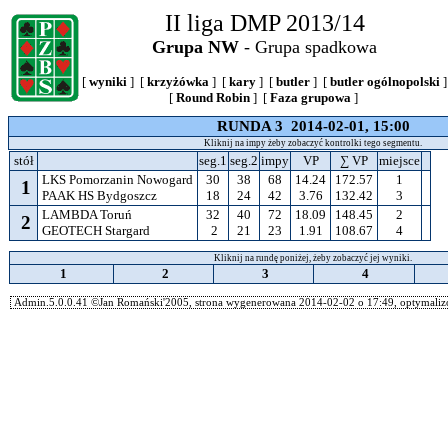
II liga DMP 2013/14
Grupa NW
- Grupa spadkowa
[
wyniki
] [
krzyżówka
] [
kary
] [
butler
] [
butler ogólnopolski
]
[
Round Robin
] [
Faza grupowa
]
RUNDA 3 2014-02-01, 15:00
Kliknij na impy żeby zobaczyć kontrolki tego segmentu.
stół
seg.1
seg.2
impy
VP
∑ VP
miejsce
LKS Pomorzanin Nowogard
30
38
68
14.24
172.57
1
1
PAAK HS Bydgoszcz
18
24
42
3.76
132.42
3
LAMBDA Toruń
32
40
72
18.09
148.45
2
2
GEOTECH Stargard
2
21
23
1.91
108.67
4
Kliknij na rundę poniżej, żeby zobaczyć jej wyniki.
1
2
3
4
Admin.5.0.0.41 ©Jan Romański'2005, strona wygenerowana 2014-02-02 o 17:49, optymalizo