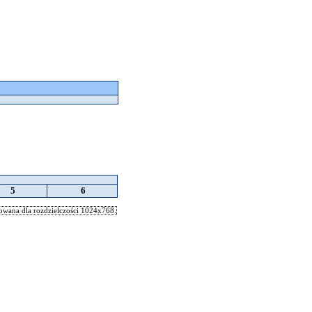
5
6
wana dla rozdzielczości 1024x768.