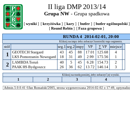
II liga DMP 2013/14
Grupa NW
- Grupa spadkowa
[
wyniki
] [
krzyżówka
] [
kary
] [
butler
] [
butler ogólnopolski
]
[
Round Robin
] [
Faza grupowa
]
RUNDA 4 2014-02-01, 20:00
Kliknij na impy żeby zobaczyć kontrolki tego segmentu.
stół
seg.1
seg.2
impy
VP
∑ VP
miejsce
GEOTECH Stargard
43
45
88
17.01
125.68
4
1
LKS Pomorzanin Nowogard
18
31
49
2.99
175.56
1
LAMBDA Toruń
40
5
45
6.28
154.73
2
2
PAAK HS Bydgoszcz
26
36
62
13.72
146.14
3
Kliknij na rundę poniżej, żeby zobaczyć jej wyniki.
1
2
3
4
Admin.5.0.0.41 ©Jan Romański'2005, strona wygenerowana 2014-02-02 o 17:49, optymalizo