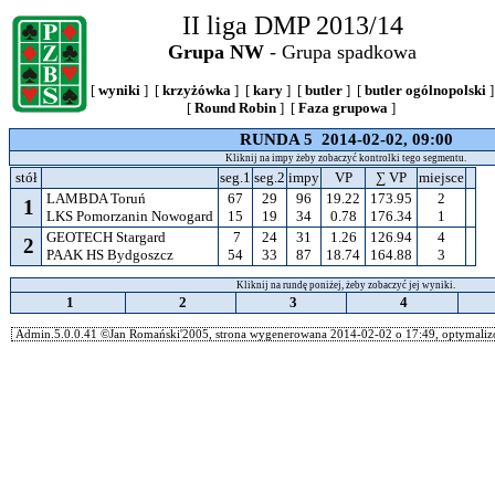
II liga DMP 2013/14
Grupa NW
- Grupa spadkowa
[
wyniki
] [
krzyżówka
] [
kary
] [
butler
] [
butler ogólnopolski
]
[
Round Robin
] [
Faza grupowa
]
RUNDA 5 2014-02-02, 09:00
Kliknij na impy żeby zobaczyć kontrolki tego segmentu.
stół
seg.1
seg.2
impy
VP
∑ VP
miejsce
LAMBDA Toruń
67
29
96
19.22
173.95
2
1
LKS Pomorzanin Nowogard
15
19
34
0.78
176.34
1
GEOTECH Stargard
7
24
31
1.26
126.94
4
2
PAAK HS Bydgoszcz
54
33
87
18.74
164.88
3
Kliknij na rundę poniżej, żeby zobaczyć jej wyniki.
1
2
3
4
Admin.5.0.0.41 ©Jan Romański'2005, strona wygenerowana 2014-02-02 o 17:49, optymalizo