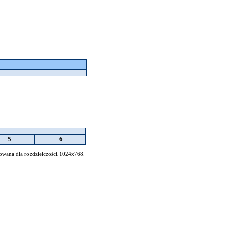
5
6
wana dla rozdzielczości 1024x768.