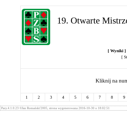
19. Otwarte Mistrz
[ Wyniki ]
[ S
Kliknij na num
1
2
3
4
5
6
7
8
9
Pary.4.1.0.23 ©Jan Romański'2005, strona wygenerowana 2016-10-30 o 18:02:51