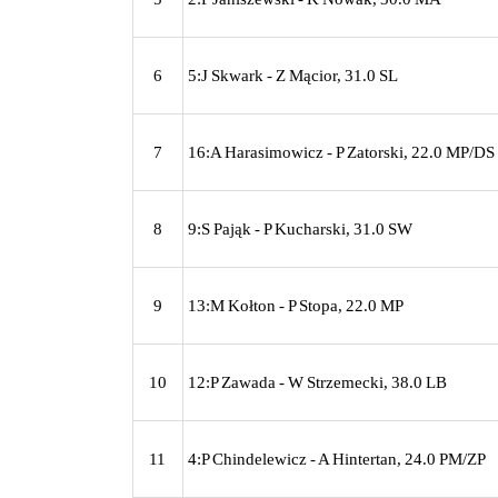
6
5:J Skwark - Z Mącior, 31.0 SL
7
16:A Harasimowicz - P Zatorski, 22.0 MP/DS
8
9:S Pająk - P Kucharski, 31.0 SW
9
13:M Kołton - P Stopa, 22.0 MP
10
12:P Zawada - W Strzemecki, 38.0 LB
11
4:P Chindelewicz - A Hintertan, 24.0 PM/ZP