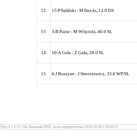
12
15:P Saliński - M Ilnicki, 12.0 DS
13
3:B Pazur - M Wójcicki, 40.0 SL
14
10:A Guła - Z Guła, 28.0 SL
15
6:J Russyan - J Stworzewicz, 33.0 WP/SL
Pary.4.1.0.23 ©Jan Romański'2005, strona wygenerowana 2016-10-30 o 18:02:51