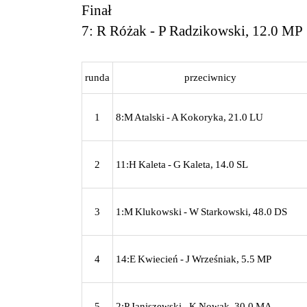
Finał
7: R Różak - P Radzikowski, 12.0 MP
runda
przeciwnicy
1
8:M Atalski - A Kokoryka, 21.0 LU
2
11:H Kaleta - G Kaleta, 14.0 SL
3
1:M Klukowski - W Starkowski, 48.0 DS
4
14:E Kwiecień - J Wrześniak, 5.5 MP
5
2:P Janiszewski - K Nowak, 30.0 MA