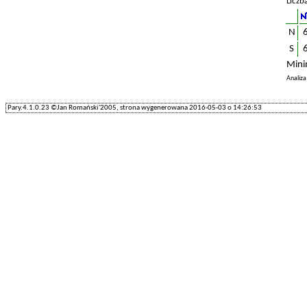
Liczb
N
S
Mini
Analiz
Pary.4.1.0.23 ©Jan Romański'2005, strona wygenerowana 2016-05-03 o 14:26:53