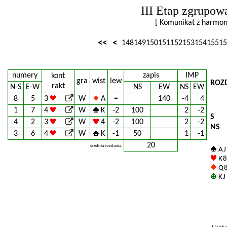
III Etap zgrupow
[ Komunikat z harm
<<
<
148
149
150
151
152
153
154
155
15
numery
zapis
IMP
kont
gra
wist
lew
ROZ
rakt
N-S
E-W
NS
EW
NS
EW
8
5
3
W
A
=
140
-4
4
1
7
4
W
K
-2
100
2
-2
S
4
2
3
W
4
-2
100
2
-2
NS
3
6
4
W
K
-1
50
1
-1
20
średnia rozdania:
A J
K 8
Q 
K J