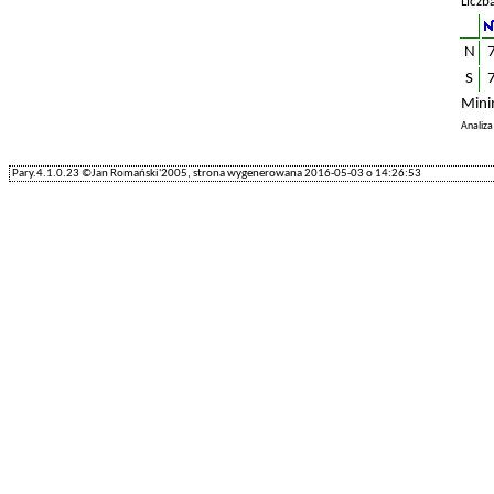
Liczb
N
S
Mini
Analiz
Pary.4.1.0.23 ©Jan Romański'2005, strona wygenerowana 2016-05-03 o 14:26:53