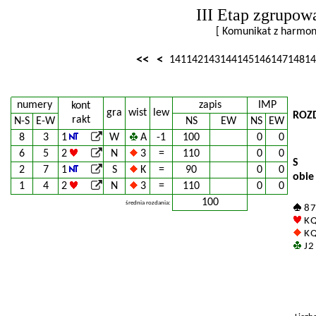
III Etap zgrupow
[ Komunikat z harm
<<
<
141
142
143
144
145
146
147
148
14
numery
zapis
IMP
kont
gra
wist
lew
ROZ
rakt
N-S
E-W
NS
EW
NS
EW
8
3
1
W
A
-1
100
0
0
6
5
2
N
3
=
110
0
0
S
2
7
1
S
K
=
90
0
0
obie
1
4
2
N
3
=
110
0
0
100
średnia rozdania:
8 7
K Q
K Q
J 2