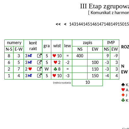
III Etap zgrupow
[ Komunikat z harm
<<
<
143
144
145
146
147
148
149
150
15
numery
zapis
IMP
kont
gra
wist
lew
ROZ
rakt
N-S
E-W
NS
EW
NS
EW
8
3
3
S
10
=
400
9
-9
6
5
3
S
2
-2
100
-3
3
N
2
7
2
W
8
=
110
-3
3
EW
1
4
3
S
10
-3
150
-4
4
10
średnia rozdania:
K 
A 
J
K 