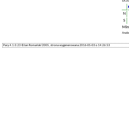
Licz
N
S
Min
Anali
Pary.4.1.0.23 ©Jan Romański'2005, strona wygenerowana 2016-05-03 o 14:26:53