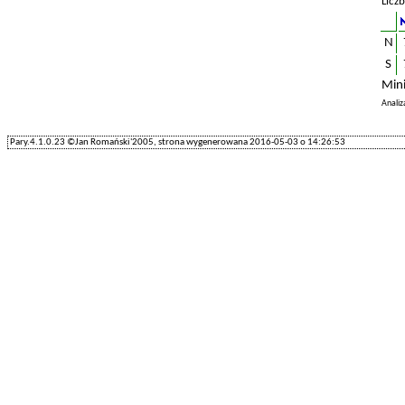
Liczb
N
S
Min
Anali
Pary.4.1.0.23 ©Jan Romański'2005, strona wygenerowana 2016-05-03 o 14:26:53