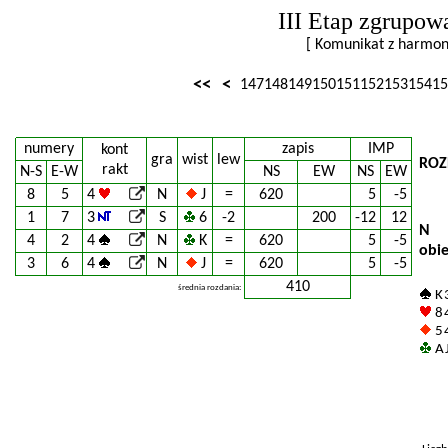
III Etap zgrupow
[ Komunikat z harm
<<
<
147
148
149
150
151
152
153
154
15
numery
zapis
IMP
kont
gra
wist
lew
ROZ
rakt
N-S
E-W
NS
EW
NS
EW
8
5
4
N
J
=
620
5
-5
1
7
3
S
6
-2
200
-12
12
N
4
2
4
N
K
=
620
5
-5
obi
3
6
4
N
J
=
620
5
-5
410
średnia rozdania:
K 
8 
5 
A J