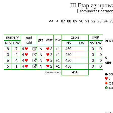
III Etap zgrupow
[ Komunikat z harm
<<
<
87
88
89
90
91
92
93
94
9
numery
zapis
IMP
kont
gra
wist
lew
ROZ
rakt
N-S
E-W
NS
EW
NS
EW
8
7
4
N
3
+1
450
0
0
3
2
4
N
2
+1
450
0
0
N
6
4
4
N
5
+1
450
0
0
nikt
5
1
4
N
2
+1
450
0
0
450
średnia rozdania:
6 3
7
Q 1
4 3