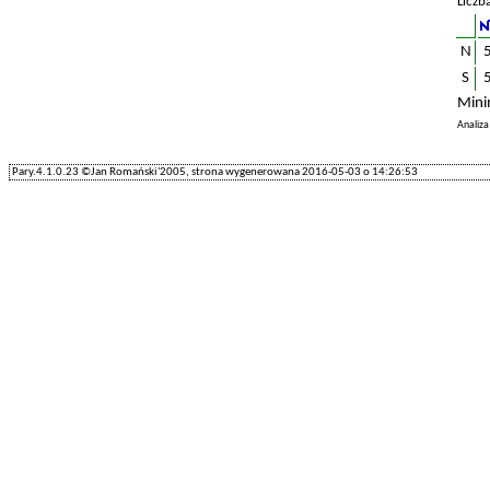
Liczb
N
S
Mini
Analiz
Pary.4.1.0.23 ©Jan Romański'2005, strona wygenerowana 2016-05-03 o 14:26:53