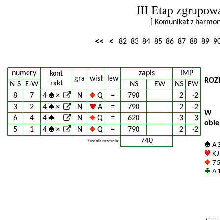
III Etap zgrupow
[ Komunikat z harm
<<
<
82
83
84
85
86
87
88
89
9
numery
zapis
IMP
kont
gra
wist
lew
ROZ
rakt
N-S
E-W
NS
EW
NS
EW
8
7
4
×
N
Q
=
790
2
-2
3
2
4
×
N
A
=
790
2
-2
W
6
4
4
N
Q
=
620
-3
3
obie
5
1
4
×
N
Q
=
790
2
-2
740
średnia rozdania:
A 
K J
7 5
A 1