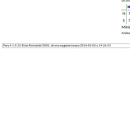
Liczb
N
S
Mini
Analiz
Pary.4.1.0.23 ©Jan Romański'2005, strona wygenerowana 2016-05-03 o 14:26:53